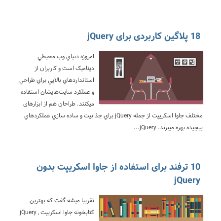
18 پلاگین کاربردی برای jQuery
امروزه دنياي وب محيطي
ديناميک است و کاربران از
استانداردهاي بالايي براي طراحي
و عملکرد سايت‌هايشان استفاده
ميکنند. طراحان هم از ابزارهای
مختلف جاوا اسکريپت از جمله jQuery براي جذابيت و ساده سازي عملکردهاي
پيچيده بهره ميبرند. jQuery...
10 ترفند برای استفاده از جاوا اسکریپت بدون
jQuery
تقریبا میشه گفت که بهترین
کتابخونه جاوا اسکریپت , jQuery