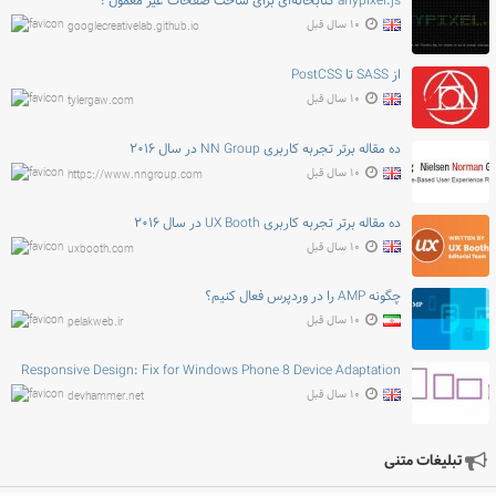
anypixel.js کتابخانه‌ای برای ساخت صفحات غیر معمول !
۱۰ سال قبل
googlecreativelab.github.io
از SASS تا PostCSS
۱۰ سال قبل
tylergaw.com
ده مقاله برتر تجربه کاربری NN Group در سال ۲۰۱۶
۱۰ سال قبل
https://www.nngroup.com
ده مقاله برتر تجربه کاربری UX Booth در سال ۲۰۱۶
۱۰ سال قبل
uxbooth.com
چگونه AMP را در وردپرس فعال کنیم؟
۱۰ سال قبل
pelakweb.ir
Responsive Design: Fix for Windows Phone 8 Device Adaptation
۱۰ سال قبل
devhammer.net
تبلیغات متنی