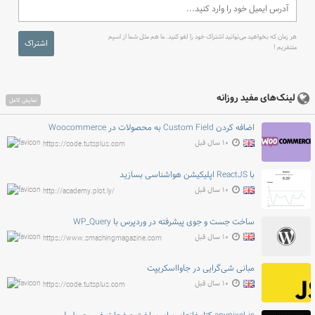
هر زمان که بخواهید می‌توانید اشتراک خود را لغو کنید. ما هم مثل شما از اسپم
اشتراک
متنفریم !
لینک‌های مفید روزانه
نمایش کامل
اضافه کردن Custom Field به محصولات در Woocommerce
۱۰ سال قبل
https://code.tutsplus.com
با ReactJS اپلیکیشن هواشناسی بسازید
۱۰ سال قبل
http://academy.plot.ly/
ساخت جست و جوی پیشرفته در وردپرس با WP_Query
۱۰ سال قبل
https://www.smashingmagazine.com
مبانی شی‌گرایی در جاوااسکریپت
۱۰ سال قبل
https://code.tutsplus.com