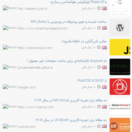
با ReactJS اپلیکیشن هواشناسی بسازید
۱۰ سال قبل
http://academy.plot.ly/
ساخت جست و جوی پیشرفته در وردپرس با WP_Query
۱۰ سال قبل
https://www.smashingmagazine.com
مبانی شی‌گرایی در جاوااسکریپت
۱۰ سال قبل
https://code.tutsplus.com
anypixel.js کتابخانه‌ای برای ساخت صفحات غیر معمول !
۱۰ سال قبل
googlecreativelab.github.io
از SASS تا PostCSS
۱۰ سال قبل
tylergaw.com
ده مقاله برتر تجربه کاربری NN Group در سال ۲۰۱۶
۱۰ سال قبل
https://www.nngroup.com
ده مقاله برتر تجربه کاربری UX Booth در سال ۲۰۱۶
۱۰ سال قبل
uxbooth.com