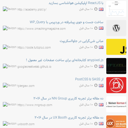
با ReactJS اپلیکیشن هواشناسی بسازید
۱۰ سال قبل
http://academy.plot.ly/
ساخت جست و جوی پیشرفته در وردپرس با WP_Query
۱۰ سال قبل
https://www.smashingmagazine.com
مبانی شی‌گرایی در جاوااسکریپت
۱۰ سال قبل
https://code.tutsplus.com
anypixel.js کتابخانه‌ای برای ساخت صفحات غیر معمول !
۱۰ سال قبل
googlecreativelab.github.io
از SASS تا PostCSS
۱۰ سال قبل
tylergaw.com
ده مقاله برتر تجربه کاربری NN Group در سال ۲۰۱۶
۱۰ سال قبل
https://www.nngroup.com
ده مقاله برتر تجربه کاربری UX Booth در سال ۲۰۱۶
۱۰ سال قبل
uxbooth.com