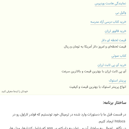
نمایندگی هاست وردپرس
وکیل بی
خرید کتاب درسی آزاد مدرسه
خرید فالوور ارزان
قیمت لحظه ای دلار
قیمت لحظه‌ای و امروز دلار آمریکا به تومان و ریال
کتاب صوتی
خرید آی پی ثابت ارزان
آی پی ثابت ارزان با بهترین قیمت و بالاترین سرعت
پرینتر استوک
انواع پرینتر استوک با بهترین قیمت و کیفیت
خودتان را اینجا معرفی کنید
ساختار برنامه:
در قسمت قبل ما با دستورات وارد شده در ترمینال خود تونستیم که فولدر لاراول رو در
htdocs
ایجاد کنیم.
در نگاهی اجمالی به ساختار آن می توان به دایرکتوری
app
که شامل کنترلرها، مدل ها،