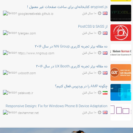
anypixel.js کتابخانه‌ای برای ساخت صفحات غیر معمول !
۱۰ سال قبل
googlecreativelab.github.io
از SASS تا PostCSS
۱۰ سال قبل
tylergaw.com
ده مقاله برتر تجربه کاربری NN Group در سال ۲۰۱۶
۱۰ سال قبل
https://www.nngroup.com
ده مقاله برتر تجربه کاربری UX Booth در سال ۲۰۱۶
۱۰ سال قبل
uxbooth.com
چگونه AMP را در وردپرس فعال کنیم؟
۱۰ سال قبل
pelakweb.ir
Responsive Design: Fix for Windows Phone 8 Device Adaptation
۱۰ سال قبل
devhammer.net