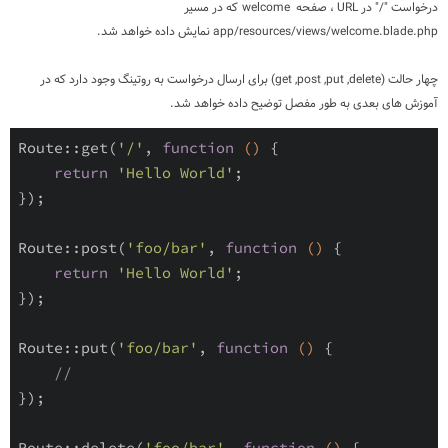
درخواست "/" در
URL
، صفحه
welcome
که در مسیر
app/resources/views/welcome.blade.php
نمایش داده خواهد شد.
چهار حالت (
get ,post ,put ,delete
) برای ارسال درخواست به روتینگ وجود دارد که در
آموزش های بعدی به طور مفصل توضیح داده خواهد شد.
Route
::
get
(
'/'
,
function
(
)
{
return
'Hello World'
;
}
)
;
Route
::
post
(
'foo/bar'
,
function
(
)
{
return
'Hello World'
;
}
)
;
Route
::
put
(
'foo/bar'
,
function
(
)
{
//
}
)
;
Route
::
delete
(
'foo/bar'
,
function
(
)
{