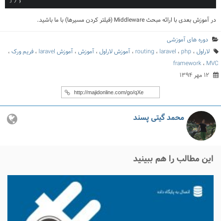
در آموزش بعدی با ارائه مبحث
Middleware
(فیلتر کردن مسیرها) با ما باشید.
دوره های آموزشی
لاراول
،
php
،
laravel
،
routing
،
آموزش لاراول
،
آموزش
،
آموزش laravel
،
فریم ورک
،
framework
،
MVC
۱۲ مهر ۱۳۹۴
محمد گیتی پسند
این مطالب را هم ببینید