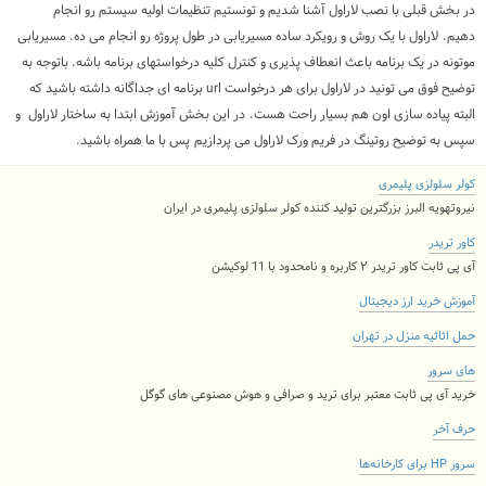
در بخش قبلی با نصب لاراول آشنا شدیم و تونستیم تنظیمات اولیه سیستم رو انجام
دهیم. لاراول با یک روش و رویکرد ساده مسیریابی در طول پروژه رو انجام می ده. مسیریابی
موتونه در یک برنامه باعث انعطاف پذیری و کنترل کلیه درخواستهای برنامه باشه. باتوجه به
توضیح فوق می تونید در لاراول برای هر درخواست url برنامه ای جداگانه داشته باشید که
البته پیاده سازی اون هم بسیار راحت هست. در این بخش آموزش ابتدا به ساختار لاراول و
سپس به توضیح روتینگ در فریم ورک لاراول می پردازیم پس با ما همراه باشید.
کولر سلولزی پلیمری
نیروتهویه البرز بزرگترین تولید کننده کولر سلولزی پلیمری در ایران
کاور تریدر
آی پی ثابت کاور تریدر ۲ کاربره و نامحدود با 11 لوکیشن
آموزش خرید ارز دیجیتال
حمل اثاثیه منزل در تهران
های سرور
خرید آی پی ثابت معتبر برای ترید و صرافی و هوش مصنوعی های گوگل
حرف آخر
سرور HP برای کارخانه‌ها