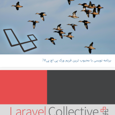
برنامه نویسی با محبوب ترین فریم ورک پی اچ پی#7