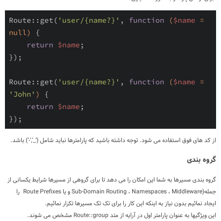
Route::get(
'user/{name?}'
, 
function
(
$name
 = 
null)
{

return
$name
;

});

Route::get(
'user/{name?}'
, 
function
(
$name
 = 
'John'
)
{

return
$name
;

از کد های فوق استفاده می شود. توجه داشته باشید که پارامترها نباید شامل
(‘-’,’_’)
باشد.
گروه بندی
گروه بندی مسیرها به شما این امکان را می دهد تا برای گروهی از مسیرها شرایط یکسانی از
جمله(
Middleware
،
Namespaces
،
Sub-Domain Routing
و یا
Route Prefixes
را
ایجاد نمائیم بدون نیاز به اینکه این کار را برای تک تک مسیرها تکرار نمائیم.
این ویژگیها به عنوان پارامتر اول در آرایه از متد
Route::group
مشخص می شوند.