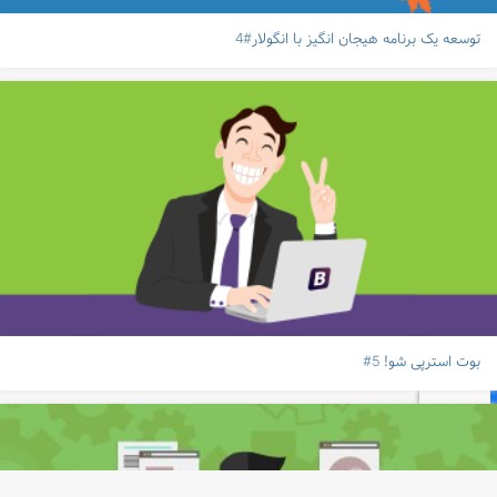
توسعه یک برنامه هیجان انگیز با انگولار#4
بوت استرپی شو! 5#