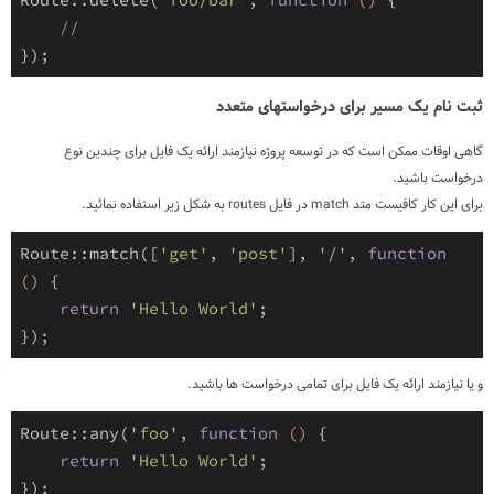
//
}
)
ثبت نام یک مسیر برای درخواستهای متعدد
گاهی اوقات ممکن است که در توسعه پروژه نیازمند ارائه یک فایل برای چندین نوع
درخواست باشید.
برای این کار کافیست متد match در فایل routes به شکل زیر استفاده نمائید.
Route
::
match
(
[
'get'
,
'post'
]
,
'/'
,
function
(
)
{
return
'Hello World'
;
}
)
;
و یا نیازمند ارائه یک فایل برای تمامی درخواست ها باشید.
Route
::
any
(
'foo'
,
function
(
)
{
return
'Hello World'
;
}
)
;