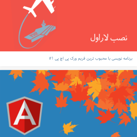
برنامه نویسی با محبوب ترین فریم ورک پی اچ پی 1#