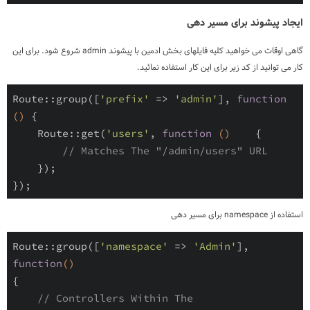
ایجاد پیشوند برای مسیر دهی
گاهی اوقات می خواهید کلیه فایلهای بخش ادمین با پیشوند admin شروع شود. برای این
کار می توانید از کد زیر برای این کار استفاده نمائید.
Route
::
group
(
[
'prefix'
=
>
'admin'
]
,
function
(
)
{
Route
::
get
(
'users'
,
function
(
)
{
// Matches The "/admin/users" URL
}
)
;
}
)
;
استفاده از
namespace
برای مسیر دهی
Route
::
group
(
[
'namespace'
=
>
'Admin'
]
,
function
(
)
{
// Controllers Within The 