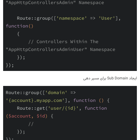
"AppHttpControllersAdmin" Namespace
Route
::
group
(
[
'namespace'
=
>
'User'
]
,
function
(
)
{
// Controllers Within The 
"AppHttpControllersAdminUser" Namespace
}
)
;
}
)
;
ایجاد
Sub Domain
برای مسیر دهی
Route
::
group
(
[
'domain'
=
>
'{account}.myapp.com'
]
,
function
(
)
{
Route
::
get
(
'user/{id}'
,
function
(
$account
,
$id
)
{
//
}
)
;
}
)
;