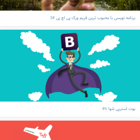
برنامه نویسی با محبوب ترین فریم ورک پی اچ پی #3
بوت استرپی شو! 6#