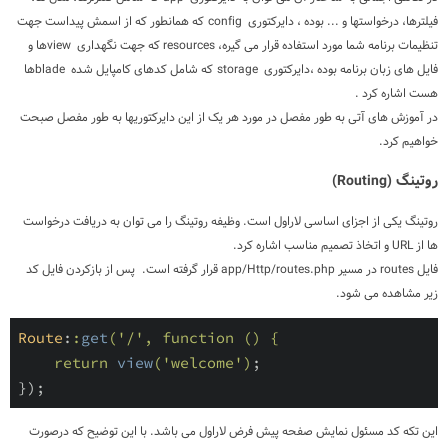
فیلترها، درخواستها و ... بوده ، دایرکتوری
config
که همانطور که از اسمش پیداست جهت
تنظیمات برنامه شما مورد استفاده قرار می گیره،
resources
که جهت نگهداری
view
ها و
فایل های زبان برنامه بوده ،دایرکتوری
storage
که شامل کدهای کامپایل شده
blade
ها
هست اشاره کرد .
در آموزش های آتی به طور مفصل در مورد هر یک از این دایرکتوریها به طور مفصل صبحت
خواهیم کرد.
روتینگ
(Routing)
روتینگ یکی از اجزای اساسی لاراول است. وظیفه روتینگ را می توان به دریافت درخواست
ها از
URL
و اتخاذ تصمیم مناسب اشاره کرد.
فایل
routes
در مسیر
app/Http/routes.php
قرار گرفته است. پس از بازکردن فایل کد
زیر مشاهده می شود.
Route
:
:
get
(
'/'
, function () {

    return 
view
(
'welcome'
)
;

});
این تکه کد مسئول نمایش صفحه پیش فرض لاراول می باشد
.
با این توضیح که درصورت