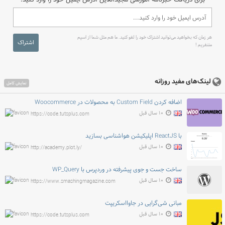
برای دریافت خبرنامه آموزشی مجیدآنلاین آدرس ایمیل خود را وارد کنید.
هر زمان که بخواهید می‌توانید اشتراک خود را لغو کنید. ما هم مثل شما از اسپم
اشتراک
متنفریم !
لینک‌های مفید روزانه
نمایش کامل
اضافه کردن Custom Field به محصولات در Woocommerce
۱۰ سال قبل
https://code.tutsplus.com
با ReactJS اپلیکیشن هواشناسی بسازید
۱۰ سال قبل
http://academy.plot.ly/
ساخت جست و جوی پیشرفته در وردپرس با WP_Query
۱۰ سال قبل
https://www.smashingmagazine.com
مبانی شی‌گرایی در جاوااسکریپت
۱۰ سال قبل
https://code.tutsplus.com