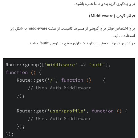
برای یادگیری گروه بندی با ما همراه باشید.
فیلتر کردن (
Middleware
)
برای اختصاص فیلتر برای گروهی از مسیرها کافیست از صفت
middleware
به شکل زیر
استفاده نمائید.
در کد زیر کاربرانی دسترسی دارند که دارای سطح دسترسی
‘auth’
باشند.
Route
::
group
(
[
'middleware'
=
>
'auth'
]
,
function
(
)
{
Route
::
get
(
'/'
,
function
(
)
{
// Uses Auth Middleware
}
)
;
Route
::
get
(
'user/profile'
,
function
(
)
{
// Uses Auth Middleware
}
)
;
}
)
;