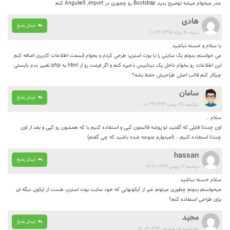
عذر میخوام میشه توضیح بدید Bootstrap رو چجوری در Angular5 ,import کنم
هادی
ارسال پاسخ
شنبه ۳۰ مرداد ۱۳۹۵ ۱۱:۳۳
با سلام و خسته نباشید
می خواستم بدونم یک سایتی را با بوت استرپ طرحی کردم و بخوام قسمت اطلاعات کاربری اضافه کنم
این اطلاعات رو بخوام داخل یک دیتابیس ذخیره کنم و اگر فرمت رو از html به php تغییر بدم بایستی
چیکار کنم قالب اصلی طراحیش حفط بشه؟
سامان
ارسال پاسخ
یکشنبه ۲۵ بهمن ۱۳۹۴ ۰۰:۳۲
سلام ..
اون چندتا فایلی که گفتید تو پوشه قالبمون کپی و استفاده کنیم یا که همشون رو کپی و بعد از اون
چندتا استفاده کنیم... (امیدوارم متوجه شده باشید که چی گفتم)
hassan
ارسال پاسخ
دوشنبه ۱۲ بهمن ۱۳۹۴ ۱۳:۴۰
سلام خسته نباشید
میخواستم بدونم چطوری میتونم غیر از آیکونهایی که خود سایت بوت استرپ هست از ایکون دیگه ای
برای طراحی استفاده کنم؟
مجید
ارسال پاسخ
پنج شنبه ۰۵ شهریور ۱۳۹۴ ۱۸:۰۳