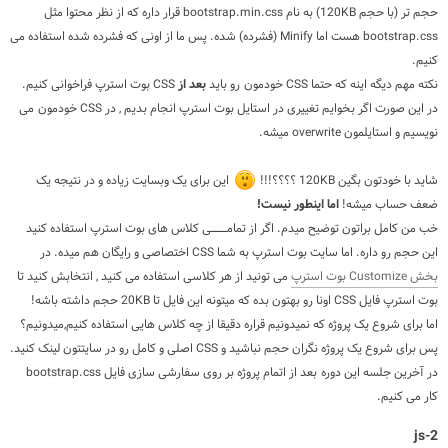
حجم تر (با حجم 120KB) به نام bootstrap.min.css قرار داره که از نظر محتوا مثل
bootstrap.css هست اما Minify (فشرده) شده. پس ما از اونی که فشرده شده استفاده می
کنیم.
نکته مهم دیگه اینه که حتما CSS خودمون رو باید
بعد از
CSS بوت استرپ فراخوانی کنیم.
در این صورت اگر بخوایم تغییری در استایل بوت استرپ انجام بدیم , در CSS خودمون می
نویسیم و استایلمون overwrite میشه.
شاید با خودتون بگین 120KB ؟؟؟؟!!!
این برای یک وبسایت زیاده و در نتیجه یک
ضعف حساب میشه!
اما اینطور نیست!
خب من کامل براتون توضیح میدم. اگر از تمامــــی کلاس های بوت استرپ استفاده کنید
این حجم رو داره. اما سایت بوت استرپ به شما CSS اختصاصی و رایگان هم میده. در
بخش Customize بوت استرپ
می تونید از هر کلاسی استفاده می کنید , انتخابش کنید تا
بوت استرپ فایل CSS اونا رو بهتون بده که میتونه این فایل تا 20KB حجم داشته باشه!
اما برای شروع یک پروژه که نمیدونیم قراره دقیقا از چه کلاس هایی استفاده کنیم,میدونیم؟
پس برای شروع یک پروژه نگران حجم نباشید و CSS اصلی و کامل رو در سایتتون لینک کنید.
در آخرین جلسه این دوره بعد از اتمام پروژه بر روی سفارشی سازی فایل bootstrap.css
کار می کنیم.
2-js