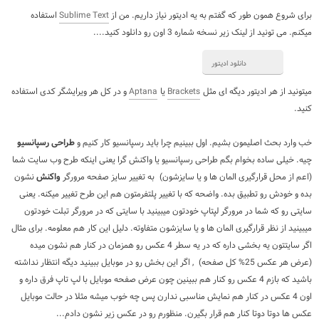
برای شروع همون طور که گفتم به یه ادیتور نیاز داریم. من از
Sublime Text
استفاده
میکنم. می تونید از لینک زیر نسخه شماره 3 اون رو دانلود کنید....
دانلود ادیتور
میتونید از هر ادیتور دیگه ای مثل
Brackets
یا
Aptana
و در کل هر ویرایشگر کدی استفاده
کنید.
خب وارد بحث اصلیمون بشیم. اول ببینیم چرا باید رسپانسیو کار کنیم و
طراحی رسپانسیو
چیه. خیلی ساده بخوام بگم طراحی رسپانسیو یا واکنش گرا یعنی اینکه طرح وب سایت شما
(اعم از محل قرارگیری المان ها و یا سایزشون) به تغییر سایز صفحه مرورگر
واکنش
نشون
بده و خودش رو تطبیق بده. واضحه که با تغییر پلتفرمتون هم این طرح تغییر میکنه. یعنی
سایتی رو که شما در مرورگر لپتاپ خودتون میبینید با سایتی که در مرورگر تبلت خودتون
میبینید از نظر قرارگیری المان ها و یا سایزشون متفاوته. دلیل این کار هم معلومه. برای مثال
اگر سایتتون یه بخشی داره که در یه سطر 4 عکس رو همزمان در کنار هم نشون میده
(عرض هر عکس 25% کل صفحه) , اگر این بخش رو در موبایل ببینید دیگه انتظار نداشته
باشید که بازم 4 عکس رو کنار هم ببینین چون عرض صفحه موبایل با لپ تاپ فرق داره و
اون 4 عکس در کنار هم نمایش مناسبی ندارن پس چه خوب میشه مثلا در حالت موبایل
عکس ها دوتا دوتا کنار هم قرار بگیرن. منظورم رو در عکس زیر نشون دادم...