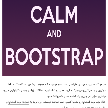
فریمورک های زیادی برای طراحی رسپانسیو موجوده که میتونید ازشون استفاده کنید. اما
بهترین و جامع ترین فریمورک حال حاضر , بوت استرپه. امکانات زیادی رو در اختیارتون میزاره
و تقریبا برای هر چیزی یک قطعه کد یا کامپوننت داره.
حالا باید بوت استرپ رو نصب کنیم. اصلا سخت نیست. اول برید به
سایت بوت استرپ
و
آخرین نسخه بوت استرپ
رو دانلود کنید.