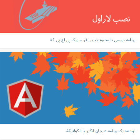
برنامه نویسی با محبوب ترین فریم ورک پی اچ پی 1#
توسعه یک برنامه هیجان انگیز با انگولار#4