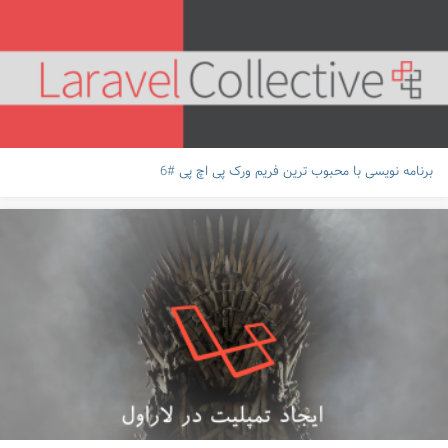
برنامه نویسی با محبوب ترین فریم ورک پی اچ پی #6