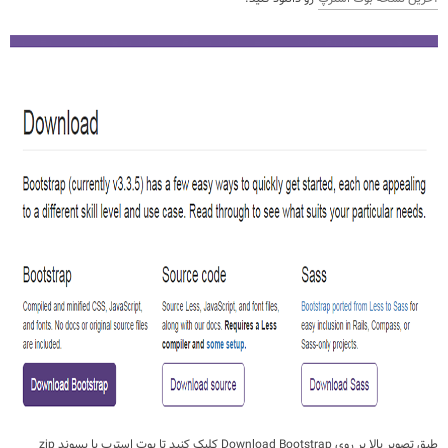
طبق تصویر بالا بر روی Download Bootstrap کلیک کنید تا بوت استرپ با پسوند zip