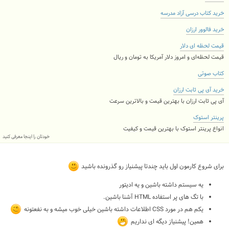
خرید کتاب درسی آزاد مدرسه
خرید فالوور ارزان
قیمت لحظه ای دلار
قیمت لحظه‌ای و امروز دلار آمریکا به تومان و ریال
کتاب صوتی
خرید آی پی ثابت ارزان
آی پی ثابت ارزان با بهترین قیمت و بالاترین سرعت
پرینتر استوک
انواع پرینتر استوک با بهترین قیمت و کیفیت
خودتان را اینجا معرفی کنید
برای شروع کارمون اول باید چندتا پیشنیاز رو گذرونده باشید
یه سیستم داشته باشین و یه ادیتور
با تگ های پر استفاده HTML آشنا باشین.
یکم هم در مورد CSS اطلاعات داشته باشین خیلی خوب میشه و به نفعتونه
همین! پیشنیاز دیگه ای نداریم