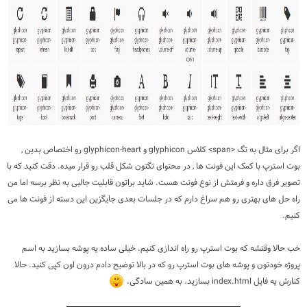
اگر برای مثال به تگ <span> کلاس glyphicon و glyphicon-heart رو اختصاص بدین ,
بوت استرپ با کمک این فونت ها , در محتوای تگتون شکل قلب رو قرار میده. دقت کنید که با
تصویر فرق داره و فرمتش از نوع فونت هست. شاید براتون قابلیت جالبی به نظر برسه اما من
راه حل های بهتری رو هم سراغ دارم که در جلسات بعدی جایگزین این دسته از فونت ها می
کنیم.
خب حالا وقتشه که بوت استرپ رو راه اندازی کنیم. خیلی ساده یه پوشه بسازید به اسم
پروژه خودتون و پوشه های بوت استرپ رو که در بالا توضیح دادم درون اون کپی کنید. حالا
کنارش یه فایل index.html بسازید. به همین سادگی.