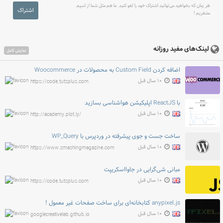
هر زمان که بخواهید می‌توانید اشتراک خود را لغو کنید. ما هم مثل شما از اسپم
اشتراک
متنفریم !
لینک‌های مفید روزانه
نمایش کامل
اضافه کردن Custom Field به محصولات در Woocommerce
۱۰ سال قبل
https://code.tutsplus.com
با ReactJS اپلیکیشن هواشناسی بسازید
۱۰ سال قبل
http://academy.plot.ly/
ساخت جست و جوی پیشرفته در وردپرس با WP_Query
۱۰ سال قبل
https://www.smashingmagazine.com
مبانی شی‌گرایی در جاوااسکریپت
۱۰ سال قبل
https://code.tutsplus.com
anypixel.js کتابخانه‌ای برای ساخت صفحات غیر معمول !
۱۰ سال قبل
googlecreativelab.github.io