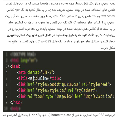
بوت استرپ دارای یک فایل بسیار مهم به نام bootstrap.css هست که در این فایل تمامی
کلاس های استفاده شده در بوت استرپ تعریف شدن. برای مثال کافیه به تگ <p> کلاس
text-center رو اختصاص بدین تا محتویات تگ <p> وسط چین بشه. به همین سادگی بوت
استرپ پر از کلاس های مختلفه که تک تک این کلاس ها میتونه در پروژه به کمکتون بیاد.
برای استفاده از کلاس های تعریف شده در بوت استرپ باید فایل css بوت استرپ رو در
پروژه لینک کنیم.
دقت کنید که به هیچ وجه نباید در داخل فایل های بوت استرپ تغییری
ایجاد کنید
و استایل های خودتون رو یاد در یک فایل CSS جداگانه وارد کنید. در واقع به
شکل زیر...
در پوشه CSS بوت استرپ به غیر از bootstrap.css (با حجم 144KB) یک فایل فشرده و کم