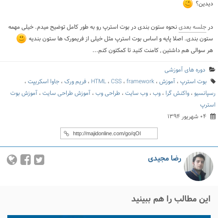
دیدین؟
در
جلسه بعدی
نحوه ستون بندی در بوت استرپ رو به طور کامل توضیح میدم. خیلی مهمه
ستون بندی. اصلا پایه و اساس بوت استرپ مثل خیلی از فریمورک ها ستون بندیه
هر سوالی هم داشتین , کامنت کنید تا کمکتون کنم...
دوره های آموزشی
بوت استرپ
،
آموزش
،
framework
،
CSS
،
HTML
،
فریم ورک
،
جاوا اسکریپت
،
رسپانسیو
،
واکنش گرا
،
وب
،
وب سایت
،
طراحی وب
،
آموزش طراحی سایت
،
آموزش بوت
استرپ
۰۴ شهریور ۱۳۹۴
رضا مجیدی
این مطالب را هم ببینید