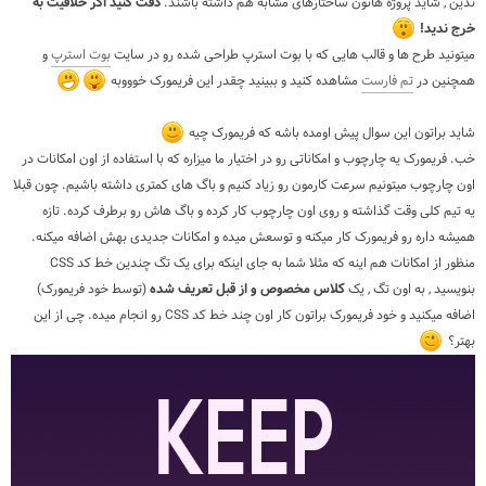
ندین , شاید پروژه هاتون ساختارهای مشابه هم داشته باشند.
دقت کنید اگر خلاقیت به
خرج ندید!
میتونید طرح ها و قالب هایی که با بوت استرپ طراحی شده رو در سایت
بوت استرپ
و
همچنین در
تم فارست
مشاهده کنید و ببینید چقدر این فریمورک خوووبه
شاید براتون این سوال پیش اومده باشه که فریمورک چیه
خب. فریمورک یه چارچوب و امکاناتی رو در اختیار ما میزاره که با استفاده از اون امکانات در
اون چارچوب میتونیم سرعت کارمون رو زیاد کنیم و باگ های کمتری داشته باشیم. چون قبلا
یه تیم کلی وقت گذاشته و روی اون چارچوب کار کرده و باگ هاش رو برطرف کرده. تازه
همیشه داره رو فریمورک کار میکنه و توسعش میده و امکانات جدیدی بهش اضافه میکنه.
منظور از امکانات هم اینه که مثلا شما به جای اینکه برای یک تگ چندین خط کد CSS
بنویسید , به اون تگ , یک
کلاس مخصوص و از قبل تعریف شده
(توسط خود فریمورک)
اضافه میکنید و خود فریمورک براتون کار اون چند خط کد CSS رو انجام میده. چی از این
بهتر؟