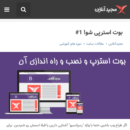
بوت استرپی شو! 1#
مجیدآنلاین
مقالات سایت
دوره های آموزشی
اگر طراح وب باشین حتما با واژه "رسپانسیو" آشنایی دارین یا قبلا اسمش رو شنیدین. برای