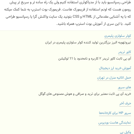
طراحی رسپانسیو باید با از مدیاکوئری استفاده کنیم ولی یک راه ساده تر و سریع تر پیش
رومون هست که اونم استفاده از فریمورک هاست. فریمورک بوت استرپ به شما کمک میکنه
که با یه آشنایی مقدماتی از HTML و CSS بتونید یک سایت واکنش گرا یا رسپانسیو طراحی
کنید. با این سری از آموزش بوت استرپ همراه باشید.
کولر سلولزی پلیمری
نیروتهویه البرز بزرگترین تولید کننده کولر سلولزی پلیمری در ایران
کاور تریدر
آی پی ثابت کاور تریدر ۲ کاربره و نامحدود با 11 لوکیشن
آموزش خرید ارز دیجیتال
حمل اثاثیه منزل در تهران
های سرور
خرید آی پی ثابت معتبر برای ترید و صرافی و هوش مصنوعی های گوگل
حرف آخر
سرور HP برای کارخانه‌ها
نمایندگی هاست وردپرس
وکیل بی