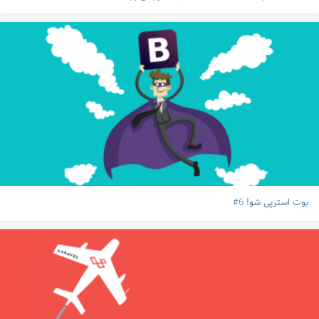
بوت استرپی شو! 6#