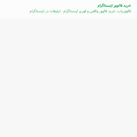
خرید فالوور اینستاگرام
فالووریاب: خرید فالوور واقعی و فوری اینستاگرام - تبلیغات در اینستاگرام
خرید سرور استوک hp
دوره طراحی سایت مشهد
بهترین دوره آموزش تخصصی طراحی سایت وردپرسی و سئو در مشهد
ساخت فروشگاه اینترنتی
ایجاد سایت فروشگاه اینترنتی، 7 روز رایگان
نمایش تبلیغات متنی شما در اینجا
صفحه اصلی
درباره ما
نویسندگان
تماس با ما
تبلیغات
تبلیغات متنی
شرایط تبلیغات
© ۱۳۸۱-۱۴۰۵ تمامی حقوق برای مجید آنلاین محفوظ است.
استفاده از محتوای سایت با ذکر منبع مجاز است.