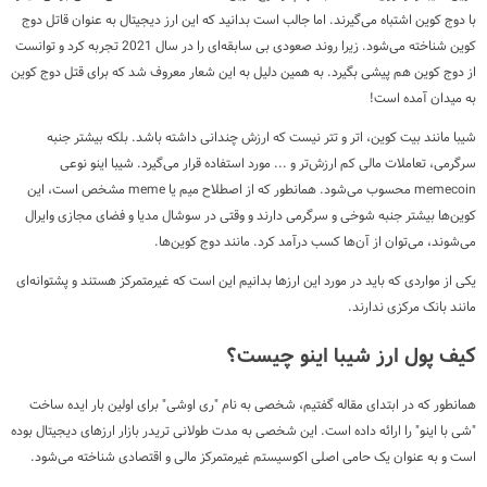
با دوج کوین اشتباه می‌گیرند. اما جالب است بدانید که این ارز دیجیتال به عنوان قاتل دوج
کوین شناخته می‌شود. زیرا روند صعودی بی سابقه‌ای را در سال 2021 تجربه کرد و توانست
از دوج کوین هم پیشی بگیرد. به همین دلیل به این شعار معروف شد که برای قتل دوج کوین
به میدان آمده است!
شیبا مانند بیت کوین، اتر و تتر نیست که ارزش چندانی داشته باشد. بلکه بیشتر جنبه
سرگرمی، تعاملات مالی کم ارزش‌تر و ... مورد استفاده قرار می‌گیرد. شیبا اینو نوعی
memecoin محسوب می‌شود. همانطور که از اصطلاح میم یا meme مشخص است، این
کوین‌ها بیشتر جنبه شوخی و سرگرمی دارند و وقتی در سوشال مدیا و فضای مجازی وایرال
می‌شوند، می‌توان از آن‌ها کسب درآمد کرد. مانند دوج کوین‌ها.
یکی از مواردی که باید در مورد این ارز‌ها بدانیم این است که غیرمتمرکز هستند و پشتوانه‌ای
مانند بانک مرکزی ندارند.
کیف پول ارز شیبا اینو چیست؟
همانطور که در ابتدای مقاله گفتیم، شخصی به نام "ری اوشی" برای اولین بار ایده ساخت
"شی با اینو" را ارائه داده است. این شخصی به مدت طولانی تریدر بازار ارزهای دیجیتال بوده
است و به عنوان یک حامی اصلی اکوسیستم غیرمتمرکز مالی و اقتصادی شناخته می‌شود.