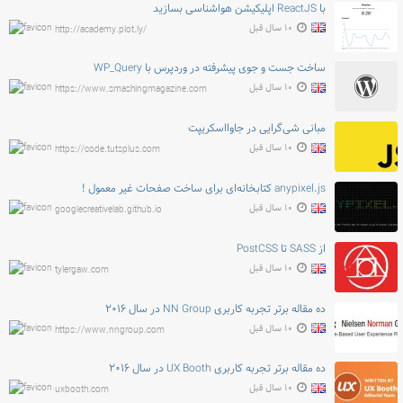
با ReactJS اپلیکیشن هواشناسی بسازید
۱۰ سال قبل
http://academy.plot.ly/
ساخت جست و جوی پیشرفته در وردپرس با WP_Query
۱۰ سال قبل
https://www.smashingmagazine.com
مبانی شی‌گرایی در جاوااسکریپت
۱۰ سال قبل
https://code.tutsplus.com
anypixel.js کتابخانه‌ای برای ساخت صفحات غیر معمول !
۱۰ سال قبل
googlecreativelab.github.io
از SASS تا PostCSS
۱۰ سال قبل
tylergaw.com
ده مقاله برتر تجربه کاربری NN Group در سال ۲۰۱۶
۱۰ سال قبل
https://www.nngroup.com
ده مقاله برتر تجربه کاربری UX Booth در سال ۲۰۱۶
۱۰ سال قبل
uxbooth.com