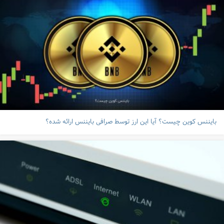
بایننس کوین چیست؟ آیا این ارز توسط صرافی بایننس ارائه شده؟