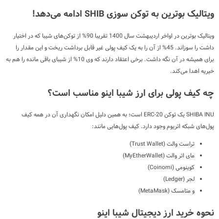
ویتالیک بوترین به توکن سوزی SHIB ادامه می‌دهد!
ویتالیک بوترین در اواخر اردیبهشت سال 1400 تقریبا 90% از توکن‌های شیبا که در اختیار
داشت را سوزاند. 45% از آن را به یک کیف پولی غیر قابل برداشت ریخت و این مقدار را
برای همیشه در آن نگه داشت. برخی اعتقاد دارند که وی 10% از شیبای باقی مانده را هم به
خیریه اهدا می‌کند.
چه کیف پولی برای ارز شیبا اینو مناسب است؟
SHIBA INU یک توکن ERC-20 است؛ به همین دلیل امکان نگهداری آن در همه کیف
پول‌های شبکه اتریوم وجود دارد. کیف پول‌هایی مانند:
تراست والت (Trust Wallet)
مای اتر والت (MyEtherWallet)
کوینومی (Coinomi)
لجر (Ledger)
و متامسک (MetaMask)
نحوه خرید ارز دیجیتال شیبا اینو