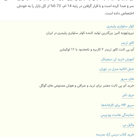
سر و صدا کرده است و با قرار گرفتن در رتبه 14 ام، 0.73% از کل بازار را به خودش
اختصاص داده است.
کولر سلولزی پلیمری
نیروتهویه البرز بزرگترین تولید کننده کولر سلولزی پلیمری در ایران
کاور تریدر
آی پی ثابت کاور تریدر ۲ کاربره و نامحدود با 11 لوکیشن
آموزش خرید ارز دیجیتال
حمل اثاثیه منزل در تهران
های سرور
خرید آی پی ثابت معتبر برای ترید و صرافی و هوش مصنوعی های گوگل
حرف آخر
سرور HP برای کارخانه‌ها
نمایندگی هاست وردپرس
وکیل بی
خرید کتاب درسی آزاد مدرسه