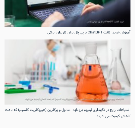
آموزش خرید اکانت ChatGPT با پی پال برای کاربران ایرانی
اشتباهات رایج در نگهداری لیتیوم بروماید، متانول و پرکلرین (هیپوکلریت کلسیم) که باعث
کاهش کیفیت می‌ شوند