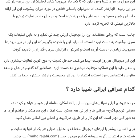
این سوال در مورد شیبا وجود دارد که تا کجا بالا می‌رود؟ شاید تحلیلگران این عرصه بتوانند
در این زمینه اظهارنظر کنند، اما نمی‌توان پاسخی قطعی در مورد میزان پیشرفت این ارز ارائه
داد. این کوین صعود و سقوط‌هایی را تجربه کرده است و در حال حاضر تفاوت زیادی با
بالاترین قیمتی که تجربه کرده، دارد.
جالب است که برخی معتقدند این ارز دیجیتال ارزش چندانی ندارد و به دلیل تبلیغات یک
سری موفقیت به دست آورده است. اما نباید این را نادیده بگیریم که این ارز در بین تریدرها
محبوبیت زیادی به دست آورده است و نمی‌توان افزایش سرمایه‌گذاران را نادیده گرفت.
این ارز دیجیتال هر روز توسعه پیدا می‌کند. حداقل نسبت به دوج کوین فعالیت بیشتری دارد
و سعی دارد با این عملکرد موفقیت بیشتری به دست آورد. همانطور که گفتیم در حال توسعه
متاورس اختصاصی خود است و احتمالا با این کار محبوبیت و ارزش بیشتری پیدا می‌کند.
کدام صرافی ایرانی شیبا دارد ؟
در بخش‌های قبلی صرافی‌های بین‌المللی را که امکان معامله ارز شیبا را فراهم کرده‌اند،
معرفی کردیم.اگرچه صرافی های ایرانی هم ممکن است امکان این معاملات را فراهم آورد اما
به طور کلی بهتر است که این کار را از طریق صرافی‌های اصلی بین‌المللی دنبال کنید.
برای آشنایی بیشتر با ارزهای دیجیتال مختلف و تحلیل اصولی هر یک از آنها به سایت و
شبکه های اجتماعی گروه سرمایه گذاری مهدی رجبی (mahdirajabi.com) سر بزنید.