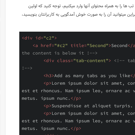
ها را به همراه محتوای آنها وارد میکنیم، توجه کنید که اولین
یشود محتوای Content اول است بنابراین میتوانید آن را به صورت خوش آمدگویی به کاربرانتان بنویسید،
<
div
id
=
"c2"
>
<
a
href
=
"#c2"
title
=
"Second"
>
Second
</
the content is below it !-->
<
div
class
=
"tab-content"
>
<!-- tab
!-->
<
h3
>
Add as many tabs as you like
<
<
p
>
Lorem ipsum dolor sit amet, con
est et rhoncus. Nam ipsum leo, ornare ac v
metus. ipsum nunc.
</
p
>
<
p
>
Suspendisse at aliquet turpis.
<
p
>
Lorem ipsum dolor sit amet, con
est et rhoncus. Nam ipsum leo, ornare ac v
metus. ipsum nunc.
</
p
>