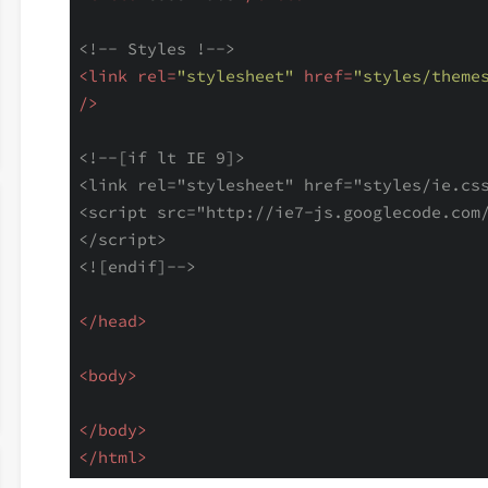
<!-- Styles !-->
<
link
rel
=
"stylesheet"
href
=
"styles/theme
/>
<!--[if lt IE 9]>

<link rel="stylesheet" href="styles/ie.css
<script src="http://ie7-js.googlecode.com
</script>

<![endif]-->
</
head
>
<
body
>
</
body
>
</
html
>