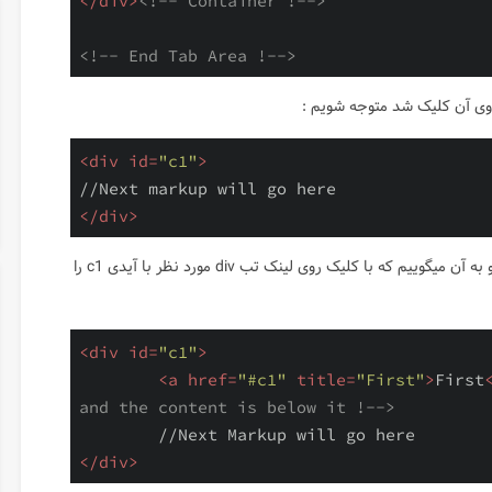
</
div
>
<!-- Container !-->
<!-- End Tab Area !-->
<
div
id
=
"c1"
>
</
div
>
سپس تب مورد نظر را برای محتوای مورد نظرمان میسازیم و به آن میگوییم که با کلیک روی لینک تب div مورد نظر با آیدی c1 را
<
div
id
=
"c1"
>
<
a
href
=
"#c1"
title
=
"First"
>
First
and the content is below it !-->
</
div
>