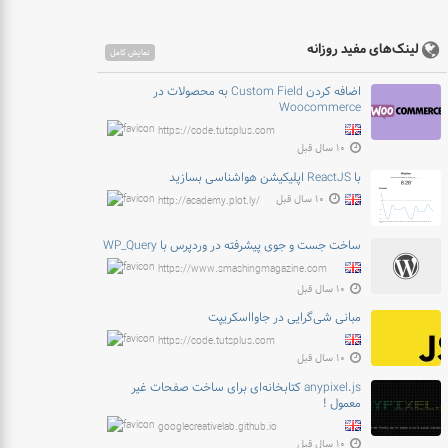
لینک‌های مفید روزانه
نمایش کامل
اضافه کردن Custom Field به محصولات در
Woocommerce
https://code.tutsplus.com
۱۰ سال قبل
با ReactJS اپلیکیشن هواشناسی بسازید
۱۰ سال قبل
http://academy.plot.ly/
ساخت جست و جوی پیشرفته در وردپرس با WP_Query
https://www.smashingmagazine.com
۱۰ سال قبل
مبانی شی‌گرایی در جاوااسکریپت
https://code.tutsplus.com
۱۰ سال قبل
anypixel.js کتابخانه‌ای برای ساخت صفحات غیر
معمول !
googlecreativelab.github.io
۱۰ سال قبل