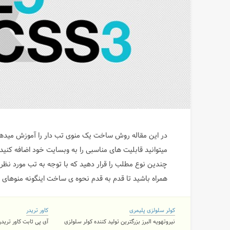
در این مقاله روش ساخت یک منوی تب دار را آموزش میدهیم، 
میتوانید قابلیت های مناسبی را به وبسایت خود اضافه ک
چندین نوع مطلب را قرار دهید که با توجه به تب مورد نظر 
همراه باشید تا قدم به قدم نحوه ی ساخت اینگونه منوهای تب
کولر سلولزی پلیمری
کاور تریدر
نیروتهویه البرز بزرگترین تولید کننده کولر سلولزی
آی پی ثابت کاور تریدر ۲ کاربره و نامحدود با 11 لوکی