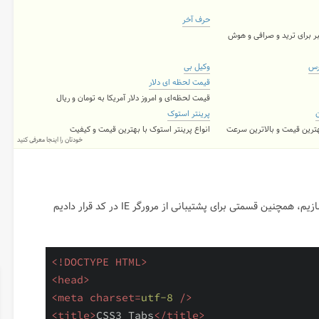
حرف آخر
ر برای ترید و صرافی و هوش
رس
وکیل بی
قیمت لحظه ای دلار
قیمت لحظه‌ای و امروز دلار آمریکا به تومان و ریال
ن
پرینتر استوک
بهترین قیمت و بالاترین سرعت
انواع پرینتر استوک با بهترین قیمت و کیفیت
خودتان را اینجا معرفی کنید
در این بخش قالب بندی خودمان را بر اساس HTML5 میسازیم، همچنین قسمتی برای پشتیبانی از مرورگر IE در کد قرار دادیم
<!DOCTYPE HTML>
<
head
>
<
meta
charset
=
utf-8
 />
<
title
>
CSS3 Tabs
</
title
>