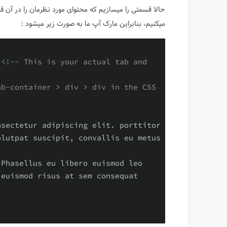
میکنیم، بنابراین مارک آپ ما به صورت زیر میشود :
<!-- This is your actual tab and 
b-container > div > div in the CSS 
sectetur adipiscing elit. porttitor 
lutpat suscipit, convallis eu metus 
Phasellus eu libero euismod leo 
euismod risus at sem consequat 