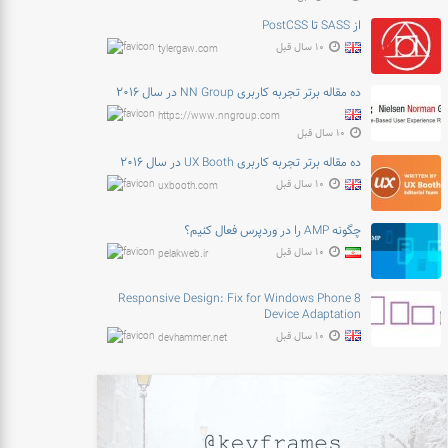
از SASS تا PostCSS
۱۰ سال قبل
tylergaw.com
ده مقاله برتر تجربه کاربری NN Group در سال ۲۰۱۶
https://www.nngroup.com
۱۰ سال قبل
ده مقاله برتر تجربه کاربری UX Booth در سال ۲۰۱۶
۱۰ سال قبل
uxbooth.com
چگونه AMP را در وردپرس فعال کنیم؟
۱۰ سال قبل
pelakweb.ir
Responsive Design: Fix for Windows Phone 8
Device Adaptation
۱۰ سال قبل
devhammer.net