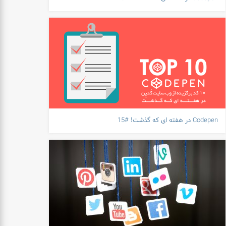
Codepen در هفته ای که گذشت! #15