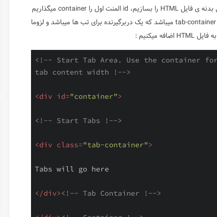
بعد از ساخت بخش Header اکنون باید قسمت های درونی بدنه ی فایل HTML را بسازیم، id المنت اول را container میگذاریم
و در برگیرنده ی منوی تب دار ما میباشد، بخش دوم کلاس tab-container میباشد که یک دربرگیرنده برای تب ها میباشد و لزوما
ه میکنیم :
<!-- Start Tab Area. Use the container for
tab content width !-->
<
div
id
=
"container"
>
<!-- Start Tabs !-->
<
div
class
=
"tab-container"
>
Tabs will go here

</
div
>
<!-- Tab Container !-->