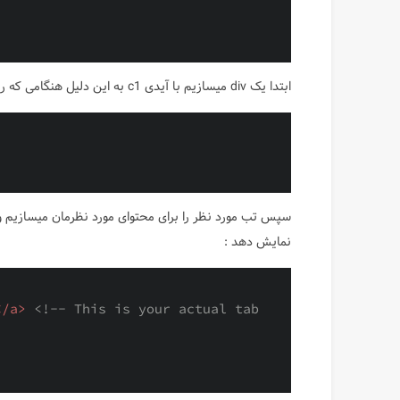
ابتدا یک div میسازیم با آیدی c1 به این دلیل هنگامی که روی آن کلیک شد متوجه شویم :
نمایش دهد :
</
a
>
<!-- This is your actual tab 