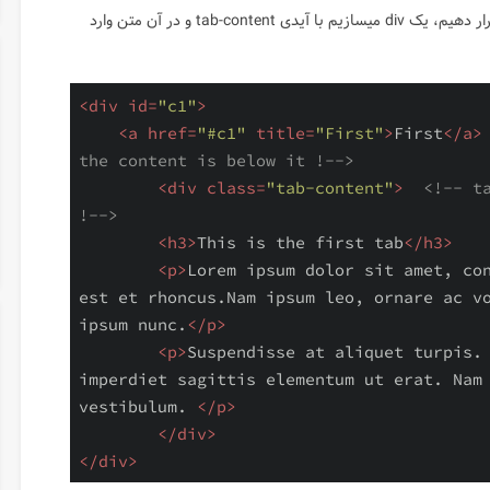
حالا قسمتی را میسازیم که محتوای مورد نظرمان را در آن قرار دهیم، یک div میسازیم با آیدی tab-content و در آن متن وارد
<
div
id
=
"c1"
>
<
a
href
=
"#c1"
title
=
"First"
>
First
</
a
>
the content is below it !-->
<
div
class
=
"tab-content"
>
<!-- ta
!-->
<
h3
>
This is the first tab
</
h3
>
<
p
>
Lorem ipsum dolor sit amet, con
est et rhoncus.Nam ipsum leo, ornare ac vo
ipsum nunc.
</
p
>
<
p
>
Suspendisse at aliquet turpis. 
imperdiet sagittis elementum ut erat. Nam 
vestibulum. 
</
p
>
</
div
>
</
div
>