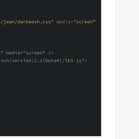
s/jean/darkwash.css"
media
=
"screen"
" media="screen" />

/svn/version/2.1(beta4)/IE9.js">