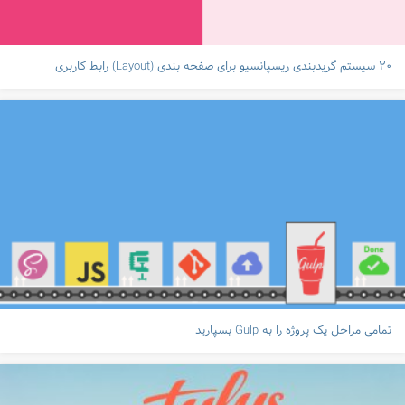
۲۰ سیستم گریدبندی ریسپانسیو برای صفحه بندی (Layout) رابط کاربری
تمامی مراحل یک پروژه را به Gulp بسپارید