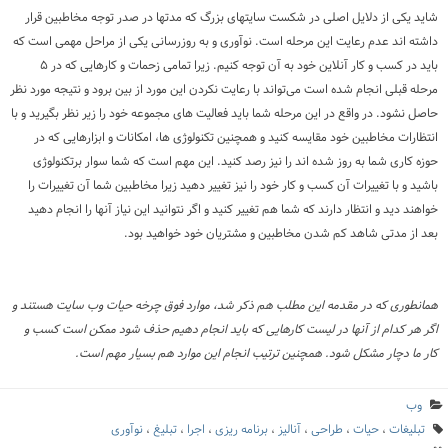
شاید یکی از دلایل اصلی در شکست سایتهای بزرگ که مدتها در صدر توجه مخاطبین قرار
داشته اند عدم رعایت این مرحله است. نوآوری و به روزرسانی یکی از مراحل مهمی است که
باید در کسب و کار آنلاین خود به آن توجه کنیم. زیرا تمامی زحمات و کارهایی که در ۵
مرحله قبلی انجام شده است می‌تواند با رعایت نکردن این مورد از بین برود و نتیجه مورد نظر
حاصل نشود. در واقع در این مرحله شما باید فعالیت های مجموعه خود را زیر نظر بگیرید و با
انتظارات مخاطبین خود مقایسه کنید و همچنین تکنولوژی ها، امکانات و ابزارهایی که در
حوزه کاری شما به روز شده اند را نیز رصد کنید. این مهم است که شما سوار برتکنولوژی
باشید و با تغییرات آن کسب و کار خود را نیز تغییر دهید زیرا مخاطبین شما آن تغییرات را
خواهند دید و انتظار دارند که شما هم تغییر کنید و اگر نتوانید این نیاز آنها را انجام دهید
بعد از مدتی شاهد کم شدن مخاطبین و مشتریان خود خواهید بود.
همانطوری که در مقدمه این مطلب هم ذکر شد، موارد فوق چرخه حیات وب سایت هستند و
اگر هر کدام از آنها در لیست کارهایی که باید انجام دهیم حذف شود ممکن است کسب و
کار ما دچار مشکل شود. همچنین ترتیب انجام این موارد هم بسیار مهم است.
وب
تبلیغات
،
حیات
،
طراحی
،
آنالیز
،
برنامه ریزی
،
اجرا
،
تبلیغ
،
نوآوری