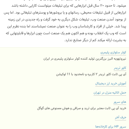
می
شود
.
تا حدود ۲۰ سال قبل ابزارهایی که برای تبلیغات می
توانست کارایی داشته باشد
ابزارهایی از قبیل تبلیغات محیطی، رسانه
ای و یا بروشورها و پوسترهای تبلیغاتی بود
.
اما پس
از بوجود آمدن صنعت وب، تبلیغات شکل دیگری به خود گرفت و راه جدیدی در این زمینه
پیدا شد
.
خیلی از افراد و کارشناسان وب را به عنوان صنعت نمی
شناسند اما بنده نظرم این
است که وب یک انقلاب بوده و هم اکنون هم یک صنعت است چون ابزارها و قابلیت
هایی که
به بشریت ارائه می
کند کم از دیگر صنایع ندارد
.
کولر سلولزی پلیمری
نیروتهویه البرز بزرگترین تولید کننده کولر سلولزی پلیمری در ایران
کاور تریدر
آی پی ثابت کاور تریدر ۲ کاربره و نامحدود با 11 لوکیشن
آموزش خرید ارز دیجیتال
حمل اثاثیه منزل در تهران
های سرور
خرید آی پی ثابت معتبر برای ترید و صرافی و هوش مصنوعی های گوگل
حرف آخر
سرور HP برای کارخانه‌ها