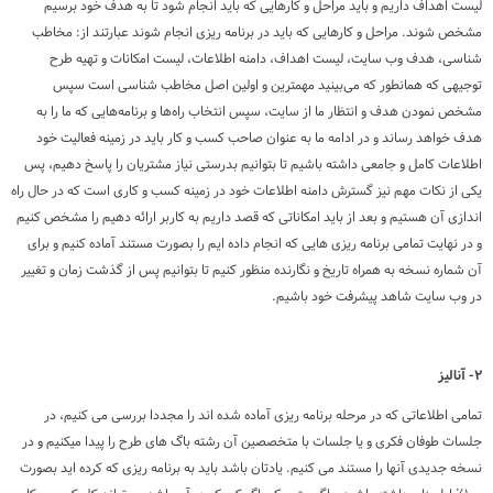
لیست اهداف داریم و باید مراحل و کارهایی که باید انجام شود تا به هدف خود برسیم
مشخص شوند. مراحل و کارهایی که باید در برنامه ریزی انجام شوند عبارتند از: مخاطب
شناسی، هدف وب سایت، لیست اهداف، دامنه اطلاعات، لیست امکانات و تهیه طرح
توجیهی که همانطور که می‌بینید مهمترین و اولین اصل مخاطب شناسی است سپس
مشخص نمودن هدف و انتظار ما از سایت، سپس انتخاب راه‌ها و برنامه‌هایی که ما را به
هدف خواهد رساند و در ادامه ما به عنوان صاحب کسب و کار باید در زمینه فعالیت خود
اطلاعات کامل و جامعی داشته باشیم تا بتوانیم بدرستی نیاز مشتریان را پاسخ دهیم، پس
یکی از نکات مهم نیز گسترش دامنه اطلاعات خود در زمینه کسب و کاری است که در حال راه
اندازی آن هستیم و بعد از باید امکاناتی که قصد داریم به کاربر ارائه دهیم را مشخص کنیم
و در نهایت تمامی برنامه ریزی هایی که انجام داده ایم را بصورت مستند آماده کنیم و برای
آن شماره نسخه به همراه تاریخ و نگارنده منظور کنیم تا بتوانیم پس از گذشت زمان و تغییر
در وب سایت شاهد پیشرفت خود باشیم.
۲- آنالیز
تمامی اطلاعاتی که در مرحله برنامه ریزی آماده شده اند را مجددا بررسی می کنیم، در
جلسات طوفان فکری و یا جلسات با متخصصین آن رشته باگ های طرح را پیدا میکنیم و در
نسخه جدیدی آنها را مستند می کنیم. یادتان باشد باید به برنامه ریزی که کرده اید بصورت