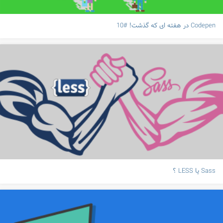
Codepen در هفته ای که گذشت! #10
Sass یا LESS ؟