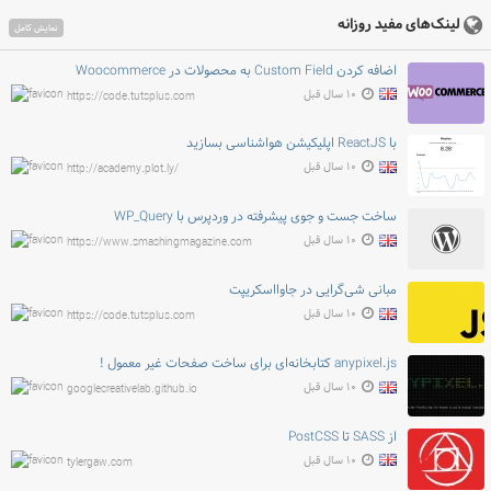
لینک‌های مفید روزانه
نمایش کامل
اضافه کردن Custom Field به محصولات در Woocommerce
۱۰ سال قبل
https://code.tutsplus.com
با ReactJS اپلیکیشن هواشناسی بسازید
۱۰ سال قبل
http://academy.plot.ly/
ساخت جست و جوی پیشرفته در وردپرس با WP_Query
۱۰ سال قبل
https://www.smashingmagazine.com
مبانی شی‌گرایی در جاوااسکریپت
۱۰ سال قبل
https://code.tutsplus.com
anypixel.js کتابخانه‌ای برای ساخت صفحات غیر معمول !
۱۰ سال قبل
googlecreativelab.github.io
از SASS تا PostCSS
۱۰ سال قبل
tylergaw.com