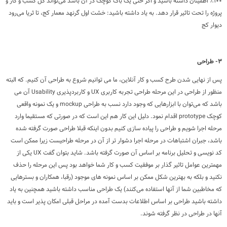
۱۰۰٪ اطمینان داشته باشید و اگر حتی یک باگ کوچک در آن باشد می‌تواند کل کسب و کار و
پروژه را تحت تاثیر قرار دهد. به یاد داشته باشید: خشت اول گرنهد معمار کج، تا ثریا می‌رود
دیوار کج
۳- طراحی
پس از نهایی شدن طرح کسب و کار آنلاین، ما می توانیم شروع به طراحی آن کنیم. که البته
منظور از طراحی در این مرحله طراحی تجربه کاربری UX و کاربردپذیری Usability آن می
باشد که می‌توان با ابزارهایی که وجود دارد نسب به طراحی mockup و یک نمونه واقعی
کوچک prototype اقدام نمود. دلیل این کار هم این است که در صورتی که مستقیما وارد
مرحله اجرا شویم و طراحی را پیاده سازی کنیم بدون اینکه قبلا طراحی صورت گرفته شده
باشد، جبران اشتباهات در مرحله اجرا دشوار تر از آن در مرحله طراحیست زیرا ممکن است
کد نویسی و تحلیل برنامه بر اساس آن صورت گرفته باشد. شاید بتوان گفت UX یکی از
مهمترین عوامل تاثیر گذار بر موفقیت کسب و کار شما خواهد بود پس این مرحله را حذف
نکنید و بلکه به بهترین شکل ممکن بر اساس نمونه های موجود (رقبا، همکاران و بسترهایی
که مخاطبین شما از آنها استفاده می‌کنند) یک طراحی مناسب داشته باشید همچنین به یاد
داشته باشید طراحی بر اساس اطلاعات بدست آمده در مراحل قبلی امکان پذیر است و باید
آنها در طراحی در نظر گرفته شوند.