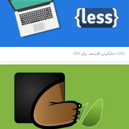
LESS جایگزینی قدرتمند برای CSS