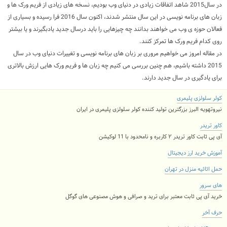
در سال2015 شاهد اتفاقات زیادی در دنیای وب بودیم، نسخه های زیادی از فریم ورک ها و
زبان های برنامه نویسی در این سال منتشر شدند، اکنون سال 2016 فرا رسیده و بسیاری از
فعالان حوزه ی وب می خواهند بدانند چه چیزهایی را باید درسال جدید یادبگیرند و یا بیشتر
روی کدام فریم ورک ها تمرکز کنند.
در مقاله امروز می خواهیم مروری بر زبان های برنامه نویسی و تغییرات دنیای وب در سال
2015 داشته باشیم، هم چنین بررسی می کنیم چه زبان ها و فریم ورک هایی ارزش بالاتری
برای یادگیری در سال جدید دارند.
کولر سلولزی پلیمری
نیروتهویه البرز بزرگترین تولید کننده کولر سلولزی پلیمری در ایران
کاور تریدر
آی پی ثابت کاور تریدر ۲ کاربره و نامحدود با 11 لوکیشن
آموزش خرید ارز دیجیتال
حمل اثاثیه منزل در تهران
های سرور
خرید آی پی ثابت معتبر برای ترید و صرافی و هوش مصنوعی های گوگل
حرف آخر