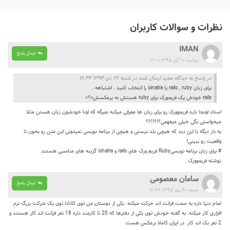
نظرات و سوالات کاربران
IMAN
ارسال پاسخ
دوشنبه ۱۰ آبان ۱۳۹۵ ۱۲:۰۱
در پاسخ به دیدگاه مجید ارسال شده در شنبه ۲۶ دی ۱۳۹۴ ۱۸:۳۴
برای زبان rails , ruby یا sinatra را انتخاب کنید . اشتباهه .
rails خودش یک فریمورک برای ruby هستش نه برعکسش<؟>
استاد اونجا داره فریموورک رو برای زبان ها معرفی میکنه نمیگه که اونا خودشون زبان هستن مثلا
میخواستی بگی خیلی میفهمی؟!؟!؟!؟
یه بار دیگه با این دید که هیچی بلد نیستی و هیچی از برنامه نویسی نمیدونی این متن رو بخون تا
واقعیت رو ببینی!
# برای زبان برنامه نویسیRuby فریم ورک های rails و sinatra گزینه های مناسبی هستند
نوشته فریموورک .
سامان معصومی
ارسال پاسخ
جمعه ۳۰ مهر ۱۳۹۵ ۱۶:۳۸
تمام دنیا داره به سمت فرانت اند حرکت میکنه. یکی از دوستان من توی کانادا توی یک شرکت بزرگ نرم
افزاری کار میکنه. به گفته خودش توی یکی از دفترها که 20 تا کارمند داره 18 نفر فرانت اند کار هستند و
2 نفر بک اند کار. در ایران کاملا برعکس هست.