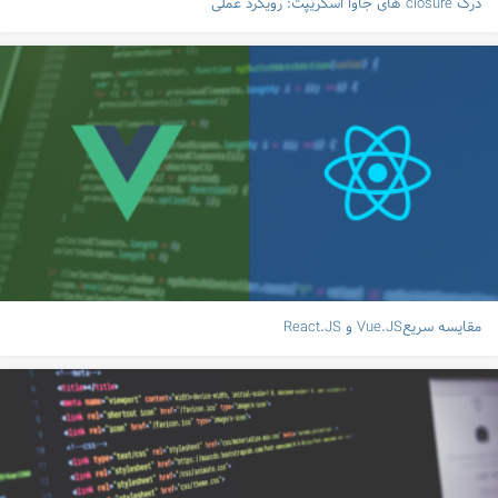
درک closure های جاوا اسکریپت: رویکرد عملی
مقایسه سریعVue.JS و React.JS