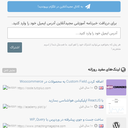
به کانال مجیدآنلاین در تلگرام بپیوندید!
برای دریافت خبرنامه آموزشی مجیدآنلاین آدرس ایمیل خود را وارد کنید.
هر زمان که بخواهید می‌توانید اشتراک خود را لغو کنید. ما هم مثل شما از اسپم
اشتراک
متنفریم !
لینک‌های مفید روزانه
نمایش کامل
اضافه کردن Custom Field به محصولات در Woocommerce
۱۰ سال قبل
https://code.tutsplus.com
با ReactJS اپلیکیشن هواشناسی بسازید
۱۰ سال قبل
http://academy.plot.ly/
ساخت جست و جوی پیشرفته در وردپرس با WP_Query
۱۰ سال قبل
https://www.smashingmagazine.com