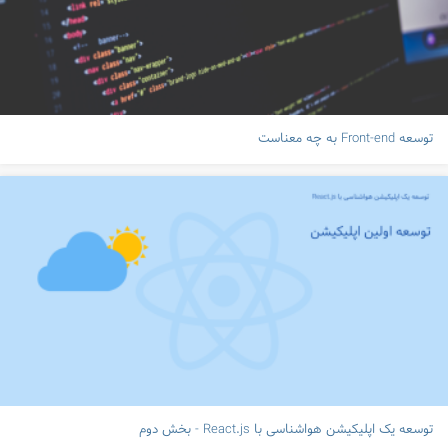
توسعه Front-end به چه معناست
توسعه یک اپلیکیشن هواشناسی با React.js - بخش دوم