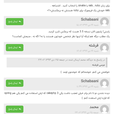
برای زبان rails , ruby یا sinatra را انتخاب کنید . اشتباهه .
rails خودش یک فریمورک برای ruby هستش نه برعکسش<؟>
Schabaani
ارسال پاسخ
شنبه ۲۶ دی ۱۳۹۴ ۱۵:۰۲
راستی! پایتون الان نسخه 3.5 هست که برعکس تایپ کردید.
یک مطلب دیگه هم اینکه آیا اینها نظر شخصی خودتون هستند یا نه؟ اگه نه ، منبعش کجاست؟
فرشته
ارسال پاسخ
شنبه ۲۶ دی ۱۳۹۴ ۱۲:۰۶
در پاسخ به دیدگاه محمد ارسال شده در جمعه ۲۵ دی ۱۳۹۴ ۲۳:۰۲
مرسی فرشته
خواهش می کنم، خوشحالم که خوشتون اومد :)
Schabaani
ارسال پاسخ
شنبه ۲۶ دی ۱۳۹۴ ۱۱:۴۹
دیده نشدن دو تا نام برام خیلی تعجب داشت یکی cakephp 3 که ازش استفاده می کنم یکی هم spring
که قراره ازش استفده کنم :)
محمد
ارسال پاسخ
جمعه ۲۵ دی ۱۳۹۴ ۲۳:۰۲