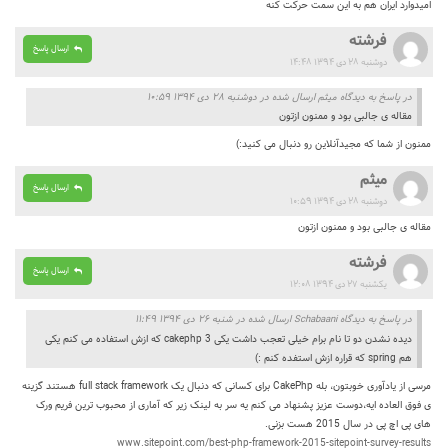
امیدوارد ایران هم به این سمت حرکت کنه
فرشته
ارسال پاسخ
دوشنبه ۲۸ دی ۱۳۹۴ ۱۴:۴۸
در پاسخ به دیدگاه میثم ارسال شده در دوشنبه ۲۸ دی ۱۳۹۴ ۱۰:۵۹
مقاله ی جالبی بود و ممنون ازتون
ممنون از شما که مجیدآنلاین رو دنبال می کنید:)
میثم
ارسال پاسخ
دوشنبه ۲۸ دی ۱۳۹۴ ۱۰:۵۹
مقاله ی جالبی بود و ممنون ازتون
فرشته
ارسال پاسخ
یکشنبه ۲۷ دی ۱۳۹۴ ۱۲:۰۸
در پاسخ به دیدگاه Schabaani ارسال شده در شنبه ۲۶ دی ۱۳۹۴ ۱۱:۴۹
دیده نشدن دو تا نام برام خیلی تعجب داشت یکی cakephp 3 که ازش استفاده می کنم یکی
هم spring که قراره ازش استفده کنم :)
مرسی از یادآوری خوبتون، بله CakePhp برای کسانی که دنبال یک full stack framework هستند گزینه
ی فوق العاده ایه،دوست عزیز پشنهاد می کنم یه سر به لینک زیر که آماری از محبوب ترین فریم ورک
های پی اچ پی در سال 2015 هست بزنی.
www.sitepoint.com/best-php-framework-2015-sitepoint-survey-results