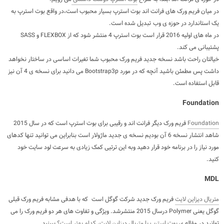
در میان فریم ورک های فرانت اند بوت استرپ بسیار محبوب است،در واقع بوت استرپ به
یک استاندارد
در حوزه ی وب
تبدیل شده است.
در ماه های اولیه 2016 قرار است بوت استرپ 4 منتشر شود که از FLEXBOX و SASS
پشتیبانی می کند.
خیالتان راحت باشد نسخه جدید فریم ورک محبوب شما تغیرات اساسی در ساختار نخواهد
داشت پس مطمئن باشید آنچه که در مورد Bootstrap3p می دانید برای نسخه ی 4 آن نیز
قابل استفاده است.
Foundation
Foundation
فریم ورک دیگر فرانت اند و رقیبی برای بوت استرپ است که در سال 2015
شاهد انتشار نسخه 6 آن بودیم نسخه ی جدید ماژولار است بنابراین می توانید تنها کدهای
مورد نیاز را در برنامه خود قرار دهید وبه این ترتیی کمک زیادی به سرعت لود سایت خود
کنید.
MDL
متریال دیزاین لایت
فریم ورک جدید شرکت گوگل است که با هدفی مشابه فریم ورک قبلی
گوگل یعنی Polymer درسال 2015 منتشرشد. ویژگی و تفاوت های هر دو فریم ورک را می
توانید در مقاله ی
بوت استرپ یا متریال دیزاین لایت، کدام بهتر است؟
ببینید.