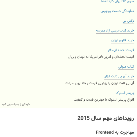
سرور HP برای کارخانه‌ها
نمایندگی هاست وردپرس
وکیل بی
خرید کتاب درسی آزاد مدرسه
خرید فالوور ارزان
قیمت لحظه ای دلار
قیمت لحظه‌ای و امروز دلار آمریکا به تومان و ریال
کتاب صوتی
خرید آی پی ثابت ارزان
آی پی ثابت ارزان با بهترین قیمت و بالاترین سرعت
پرینتر استوک
انواع پرینتر استوک با بهترین قیمت و کیفیت
خودتان را اینجا معرفی کنید
رویداهای مهم سال 2015
مهاجرت به Frontend