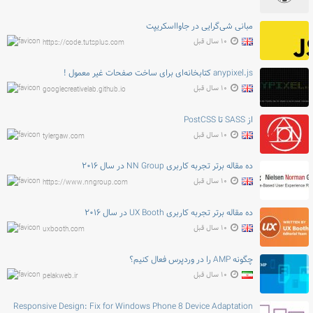
مبانی شی‌گرایی در جاوااسکریپت
۱۰ سال قبل
https://code.tutsplus.com
anypixel.js کتابخانه‌ای برای ساخت صفحات غیر معمول !
۱۰ سال قبل
googlecreativelab.github.io
از SASS تا PostCSS
۱۰ سال قبل
tylergaw.com
ده مقاله برتر تجربه کاربری NN Group در سال ۲۰۱۶
۱۰ سال قبل
https://www.nngroup.com
ده مقاله برتر تجربه کاربری UX Booth در سال ۲۰۱۶
۱۰ سال قبل
uxbooth.com
چگونه AMP را در وردپرس فعال کنیم؟
۱۰ سال قبل
pelakweb.ir
Responsive Design: Fix for Windows Phone 8 Device Adaptation