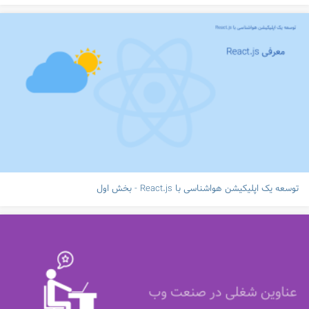
توسعه یک اپلیکیشن هواشناسی با React.js - بخش اول