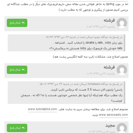
اما در مورد spring به خاطر طولانی شدن مقاله سعی داریم فریم ورک های دیگر را در مطلب جداگانه ای
بررسی کنیم.ممنون از پیگیری و توجهی که به مطلب دارید:)
فرشته
ارسال پاسخ
یکشنبه ۲۷ دی ۱۳۹۴ ۱۱:۵۶
در پاسخ به دیدگاه مجید ارسال شده در شنبه ۲۶ دی ۱۳۹۴ ۱۸:۳۴
برای زبان rails , ruby یا sinatra را انتخاب کنید . اشتباهه .
rails خودش یک فریمورک برای ruby هستش نه برعکسش<؟>
ممنون اصلاح شد، مشکلات تایپ سه کلمه انگلیسی پشت هم:)
فرشته
ارسال پاسخ
یکشنبه ۲۷ دی ۱۳۹۴ ۱۰:۳۱
در پاسخ به دیدگاه Schabaani ارسال شده در شنبه ۲۶ دی ۱۳۹۴ ۱۵:۰۲
راستی! پایتون الان نسخه 3.5 هست که برعکس تایپ کردید.
یک مطلب دیگه هم اینکه آیا اینها نظر شخصی خودتون هستند یا نه؟ اگه نه ، منبعش
کجاست؟
ممنونم اصلاح شد، برای مطالعه بیشتر سری به سایت های
,
www.tutorialzine.com
www.awwwards.com
بزنید.
مجید
ارسال پاسخ
شنبه ۲۶ دی ۱۳۹۴ ۱۸:۳۴