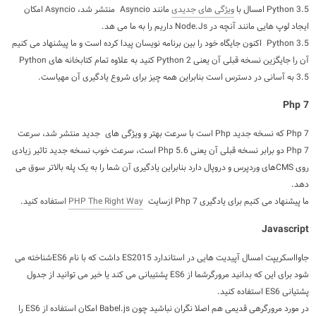
Python 3.5 امسال با
ویژگی های جدیدی
مانند Asyncio منتشر شد، Asyncio امکان
ایجاد لوپ هایی مانند آنچه در Node.Js داریم را به ما می هد.
Python 3.5 اکنون جایگاه خود را بین برنامه نویسان پیدا کرده است و ما پیشنهاد می کنیم
آن را جایگزین نسخه قبلی آن یعنی Python 2 کنید به علاوه تمام کتابخانه های Python
3.5 به آسانی در دسترس است بنابراین همه چیز برای شروع یادگیری آن مهیاست.
Php 7
Php 7 که نسخه جدید Php است با سرعت بهتر و ویژگی های جدید منتشر شد، سرعت
Php 7 دو برابر نسخه قبلی آن یعنی Php 5.6 است، سرعت خوب نسخه جدید تاثیر زیادی
روی CMSهای وردپرس و دروپال دارد بنابراین یادگیری آن شما را به یک پله بالاتر سوق می
دهد.
ما پیشنهاد می کنیم برای یادگیری Php 7 ازسایت
PHP The Right Way
استفاده کنید.
Javascript
جاوااسکریپت امسال آپیدیت هایی در استاندارد ES2015 داشت که با نام ES6شناخته می
شود برای این که بدانید مرورگرشما از ES6 پشتیبانی می کند یا خیر می توانید از جدول
پشتیانی ES6 استفاده کنید.
در مورد مرورگرهی قدیمی هم اصلا نگران نباشید چون Babel.js امکان استفاده از ES6 را