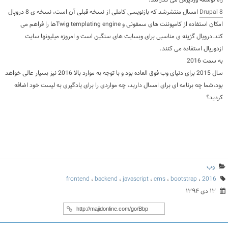
راه توسعه وردپرس می گذرانند.
Drupal 8
امسال منتشرشد که بازنویسی کاملی از نسخه قبلی آن است، نسخه ی 8 دروپال
امکان استفاده از کامپوننت های سمفونی و Twig templating engineها را فراهم می
کند.دروپال گزینه ی مناسبی برای وبسایت های سنگین است و امروزه میلیونها سایت
ازدورپال استفاده می کنند.
به سمت 2016
سال 2015 برای دنیای وب فوق العاده بود و با توجه به موارد بالا 2016 نیز بسیار عالی خواهد
بود،شما چه برنامه ای برای امسال دارید، چه مواردی را برای یادگیری به لیست خود اضافه
کردید؟
وب
frontend
،
backend
،
javascript
،
cms
،
bootstrap
،
2016
۱۳ دی ۱۳۹۴