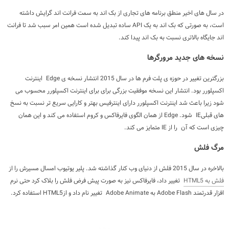
در سال های اخیر منطق برنامه های تجاری از بک اند به سمت فرانت اند گرایش داشته
است، به صورتی که بک اند به یک API ساده تبدیل شده است همین امر سبب شد تا فرانت
اند جایگاه بالاتری نسبت به بک اند پیدا کند.
نسخه های جدید مرورگرها
بزرگترین تغییر در حوزه ی پلت فرم ها در سال 2015 انتشار نسخه ی Edge اینترنت
اکسپلورر بود. انتشار این نسخه موفقیت بزرگی برای برای اینترنت اکسپلورر محسوب می
شود زیرا باعث شد اینترنت اکسپلورر دارای اینترفیس بهتر و کارایی سریع تر نسبت به نسخ
های قبلیIE شود. Edge از همان الگوی فایرفاکس و کروم استفاده می کند و این همان
چیزی است که آن را از IE متمایز می کند.
مرگ فلش
بالاخره در سال 2015 فلش از دنیای وب کنار گذاشته شد. پلیر یوتیوب امسال مسیرش را از
فلش به HTML5
تغییر داد، فایرفاکس نیز به صورت پیش فرض فلش را بلاک کرد حتی نرم
افزار قدرتمند Adobe Flash به Adobe Animate تغییر نام داد و ازHTML5 استفاده کرد.