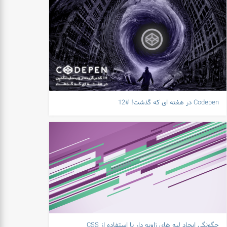
Codepen در هفته ای که گذشت! #12
چگونگی ایجاد لبه های زاویه دار با استفاده از CSS