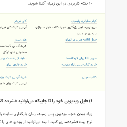
۱۰ نکته کاربردی در این زمینه آشنا شوید.
کولر سلولزی پلیمری
کاور تریدر
نیروتهویه البرز بزرگترین تولید کننده کولر سلولزی
آی پی ثابت کاور تریدر ۲ کاربره و نامحدود با 11 لوکی
پلیمری در ایران
حمل اثاثیه منزل در تهران
های سرور
خرید آی پی ثابت معتب
مصنوعی های گوگل
سرور HP برای کارخانه‌ها
نمایندگی هاست وردپ
خرید کتاب درسی آزاد مدرسه
خرید فالوور ارزان
کتاب صوتی
خرید آی پی ثابت ارزا
آی پی ثابت ارزان با 
۱) فایل ویدیویی خود را تا جاییکه می‌توانید فشرده کنید
زیاد بودن حجم ویدیوی پس زمینه، زمان بارگذاری سایت را بال
نرخ بیت فشرده‌سازی کنید. البته می‌توانید از ویدیو های با