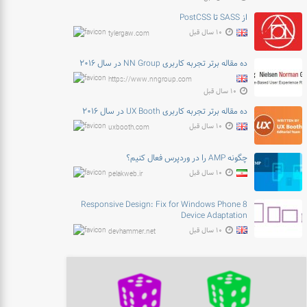
از SASS تا PostCSS
۱۰ سال قبل
tylergaw.com
ده مقاله برتر تجربه کاربری NN Group در سال ۲۰۱۶
https://www.nngroup.com
۱۰ سال قبل
ده مقاله برتر تجربه کاربری UX Booth در سال ۲۰۱۶
۱۰ سال قبل
uxbooth.com
چگونه AMP را در وردپرس فعال کنیم؟
۱۰ سال قبل
pelakweb.ir
Responsive Design: Fix for Windows Phone 8
Device Adaptation
۱۰ سال قبل
devhammer.net