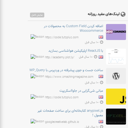
لینک‌های مفید روزانه
نمایش کامل
اضافه کردن Custom Field به محصولات در
Woocommerce
https://code.tutsplus.com
۱۰ سال قبل
با ReactJS اپلیکیشن هواشناسی بسازید
۱۰ سال قبل
http://academy.plot.ly/
ساخت جست و جوی پیشرفته در وردپرس با WP_Query
https://www.smashingmagazine.com
۱۰ سال قبل
مبانی شی‌گرایی در جاوااسکریپت
https://code.tutsplus.com
۱۰ سال قبل
anypixel.js کتابخانه‌ای برای ساخت صفحات غیر
معمول !
googlecreativelab.github.io
۱۰ سال قبل