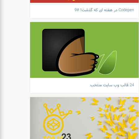
Codepen در هفته ای که گذشت! #9
24 قالب وب سایت منتخب