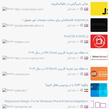
مبانی شی‌گرایی در جاوااسکریپت
۱۰ سال قبل
https://code.tutsplus.com
anypixel.js کتابخانه‌ای برای ساخت صفحات غیر معمول !
۱۰ سال قبل
googlecreativelab.github.io
از SASS تا PostCSS
۱۰ سال قبل
tylergaw.com
ده مقاله برتر تجربه کاربری NN Group در سال ۲۰۱۶
۱۰ سال قبل
https://www.nngroup.com
ده مقاله برتر تجربه کاربری UX Booth در سال ۲۰۱۶
۱۰ سال قبل
uxbooth.com
چگونه AMP را در وردپرس فعال کنیم؟
۱۰ سال قبل
pelakweb.ir
Responsive Design: Fix for Windows Phone 8 Device Adaptation
۱۰ سال قبل
devhammer.net