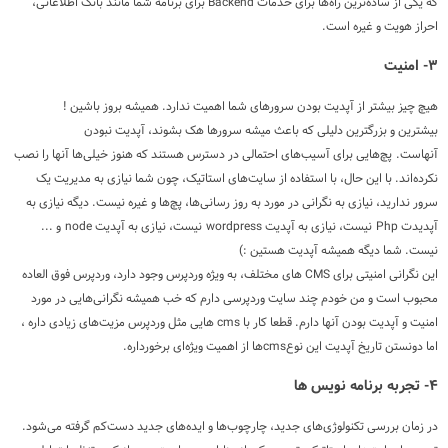
که یکی از ساده‌ترین راه‌ها برای خدمات Backend برای برنامه شما مانند بانک اطلاعاتی،
احراز هویت و غیره است.
۳- امنیت
هیچ چیز بیشتر از آپدیت بودن سرورهای شما اهمیت ندارد. همیشه بروز باشین !
بیشترین و بزرگترین دلیلی که باعث میشه سرورها هک بشوند، آپدیت نبودن
آنهاست. پچ‌هایی برای آسیب‌های احتمالی در دسترس هستند که هنوز خیلی‌ها آنها را نصب
نکرده‌اند. با این حال، با استفاده از سایت‌های استاتیک، چون شما نیازی به مدیریت یک
سرور ندارید، نیازی به نگرانی در مورد به روز رسانی‌ها، پچ‌ها و غیره نیست. دیگه نیازی به
آپدیدت
Php
نیست، نیازی به آپدیت
wordpress
نیست، نیازی به آپدیت
node
و ...
نیست. شما دیگه همیشه آپدیت هستین :)
این نگرانی امنیتی برای CMS های مختلف، به ویژه وردپرس وجود دارد، وردپرس فوق العاده
محبوب است و من خودم چند سایت وردپرسی دارم که خب همیشه نگرانی‌هایی در مورد
امنیت و آپدیت بودن آنها دارم. قطعا کار با cms هایی مثل وردپرس مزیت‌های زیادی داره ،
اما دونستن تاریخ آپدیت این نوعcmsها از اهمیت ویژه‌ای برخورداره.
۴- تجربه برنامه نویس ها
در زمان بررسی تکنولوژی‌های جدید، چارچوب‌ها و ایده‌های جدید دست‌کم گرفته می‌شود.