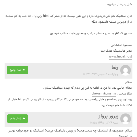
خیلی بیشتر میخوره...
الان استاتیک هم کلی فریمورک داره و این طور نیست که از صفر کد html بزنی یا .. اما خب یه کم سخت
تر از وردپرس میشه واسطون دیگه
ممنون که نظر بنده رو منتشر میکنید و ممنون بابت مطلب خوبتون
مسعود احتشامی
مدیر هاستینگ هدف نت
www.hadaf.host
رضا
ارسال پاسخ
چهارشنبه ۰۳ بهمن ۱۳۹۷ ۱۲:۳۷
سلام
مقاله جالبی بود اما من در ادامه به این پی بردم که بهتره دینامیک بسازی
مثلا سایت :
chekarmikonam.ir
رو با وردپرس ساختم و خیلی راحتتر بود. به خودم می گفتم کاش زودرت اینکار رو می کردم. اما خیلی از
نکات شما هم درست بود.
پیروز پرواز
ارسال پاسخ
شنبه ۰۳ آذر ۱۳۹۷ ۱۸:۵۷
سلام، منظورتون از استاتیک چه سایت‌هاییه؟ وردپرس داینامیک می‌شه؟ استاتیک رو خود برنامه نویس
می‌نویسه؟