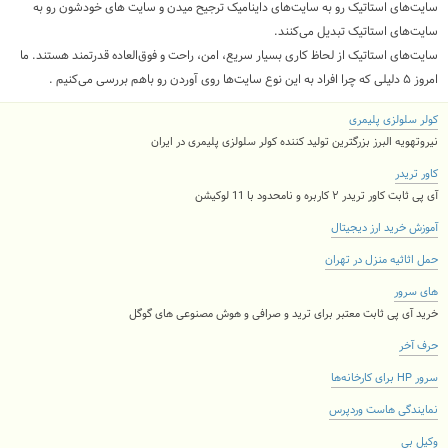
سایت‌های استاتیک رو به سایت‌های داینامیک ترجیح میدن و سایت های خودشون رو به
سایت‌های استاتیک تبدیل می‌کنند.
سایت‌های استاتیک از لحاظ کاری بسیار سریع، امن، راحت و فوق‌العاده قدرتمند هستند. ما
امروز ۵ دلیلی که چرا افراد به این نوع سایت‌ها روی آوردن رو باهم بررسی می‌کنیم .
کولر سلولزی پلیمری
نیروتهویه البرز بزرگترین تولید کننده کولر سلولزی پلیمری در ایران
کاور تریدر
آی پی ثابت کاور تریدر ۲ کاربره و نامحدود با 11 لوکیشن
آموزش خرید ارز دیجیتال
حمل اثاثیه منزل در تهران
های سرور
خرید آی پی ثابت معتبر برای ترید و صرافی و هوش مصنوعی های گوگل
حرف آخر
سرور HP برای کارخانه‌ها
نمایندگی هاست وردپرس
وکیل بی