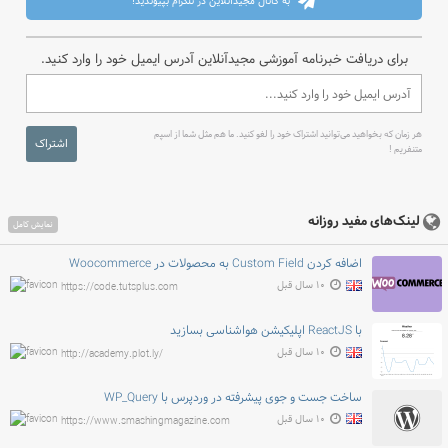
به کانال مجیدآنلاین در تلگرام بپیوندید!
برای دریافت خبرنامه آموزشی مجیدآنلاین آدرس ایمیل خود را وارد کنید.
هر زمان که بخواهید می‌توانید اشتراک خود را لغو کنید. ما هم مثل شما از اسپم
اشتراک
متنفریم !
لینک‌های مفید روزانه
نمایش کامل
اضافه کردن Custom Field به محصولات در Woocommerce
۱۰ سال قبل
https://code.tutsplus.com
با ReactJS اپلیکیشن هواشناسی بسازید
۱۰ سال قبل
http://academy.plot.ly/
ساخت جست و جوی پیشرفته در وردپرس با WP_Query
۱۰ سال قبل
https://www.smashingmagazine.com