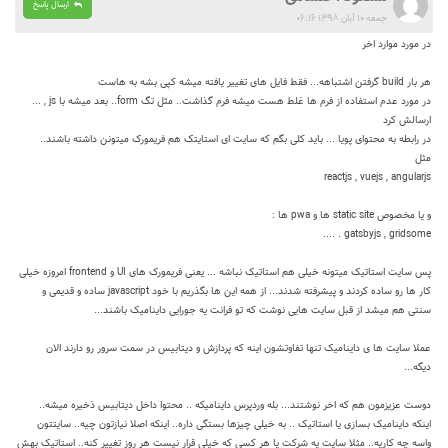
ارسال پاسخ
جمعه ۱۰ آبان ۱۳۹۸ ۰۶:۱۶
در مورد موارد اخر
هر بار build گرفتن اشتباهه... فقط فایل های تغییر یافته میشه کپی بشه به هاست
در مورد عدم استفاده از فرم ها غلط هست میشه فرم گذاشت.. مثل تگ form.. بعد میشه با js , ...
ارسالش کرد
در رابطه به محتوای پویا ... باید کلی بگم که سایت ای استایتک هم فریمورک میتونن داشته باشند..
مثل
reactjs , vuejs , angularjs
و یا مخصوص static site ها و pwa ها :
gatsbyjs , gridsome . ....
پس سایت استاتیک میتونه خیلی هم استاتیک نباشه ... یعنی فریمورک های UI و frontend امروزه خیلی
کار ها رو ساده کردند و پیشرفته شدند... از همه این ها بگذریم با خود javascript ساده و قدیمی و
سنتی هم میشد از قبل سایت هایی نوشت که تو فرانت یه جورایی داینامیک باشند...
عملا سایت ها ی داینامیک تنها تفاوتشون اینه که پردازش و دیتابیس در سمت سرور رو دارند الان
دیگه...
دوست عزیزمون هم که اخر نوشتند... بله وردپرس داینامیکه .. محتوا داخل دیتابیس ذخیره میشه..
اینکه داینامیک بسازی یا استاتیک .. به خیلی چیزها بستگی داره.. اینکه اصلا نیازتون چیه.. سایتتون
واسه چه کاریه.. مثلا سایت یه شرکت یا هر کسی که خیلی قرار نیست هر روز تغییر کنه.. استاتیک بهش