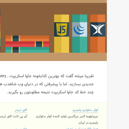
چند خط کد جاوا اسکریپت نتیجه مطلوبتون رو بگیرید.
کولر سلولزی پلیمری
کاور تریدر
نیروتهویه البرز بزرگترین تولید کننده کولر سلولزی
آی پی ثابت کاور تریدر ۲ کاربره و نامحدود با 11 لوکی
پلیمری در ایران