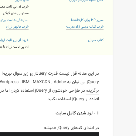
حمل اثاثیه منزل در تهران
های سرور
خرید آی پی ثابت معتب
مصنوعی های گوگل
سرور HP برای کارخانه‌ها
نمایندگی هاست وردپ
خرید کتاب درسی آزاد مدرسه
خرید فالوور ارزان
کتاب صوتی
خرید آی پی ثابت ارزا
آی پی ثابت ارزان با 
jQuery می توان به Wordpress , IBM , MAXCDN , Adobe و دیگر کمپانی های بزرگ اشاره کرد. خیلی از
برگزیده
افتاده از jQuery استفاده نکنید.
1 - لود شدن کامل سایت
در ابتدای کدهای jQuery همیشه