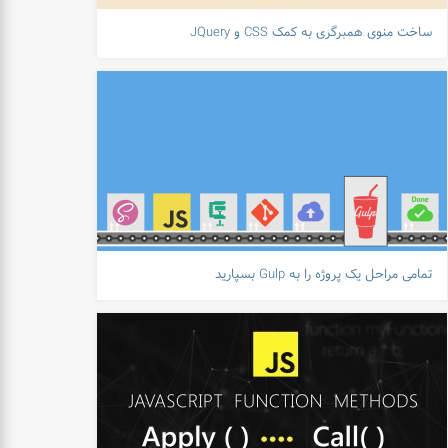
ساخت منوی همبرگری به کمک CSS و JQuery
تمامی مراحل یک پروژه را به Gulp بسپارید