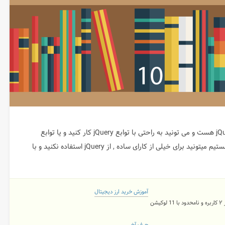
تقریبا میشه گفت که بهترین کتابخونه جاوا اسکریپت , jQuery هست و می تونید به راحتی با توابع jQuery کار کنید و یا توابع
جدیدی بسازید. اما با پیشرفتی که در دنیای وب شاهدب هستیم میتونید برای خیلی از کارای ساده , از jQuery استفاده نکنید و با
آموزش خرید ارز دیجیتال
شن