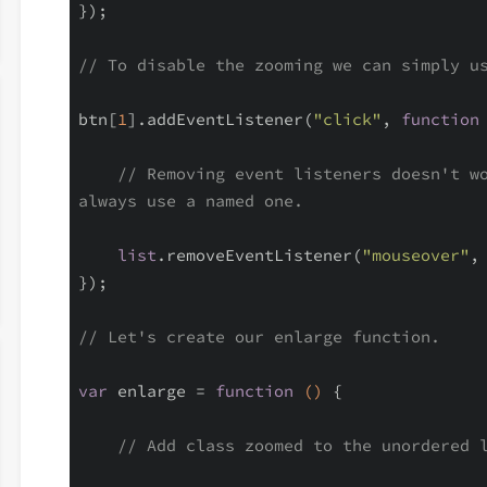
});

// To disable the zooming we can simply u
btn[
1
].addEventListener(
"click"
, 
function
// Removing event listeners doesn't wo
always use a named one.
list
.removeEventListener(
"mouseover"
, 
});

// Let's create our enlarge function.
var
 enlarge = 
function
()
{

// Add class zoomed to the unordered 