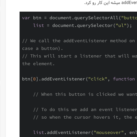
var
 btn = document.querySelectorAll(
"butt
list
 = document.querySelector(
"ul"
);

// We call the addEventListener method on 
case a button).
// This will start a listener that will wa
the element.
btn[
0
].addEventListener(
"click"
, 
function
// When this button is clicked we wan
// To do this we add an event listene
// so when the cursor hovers it, the 
list
.addEventListener(
"mouseover"
, enl