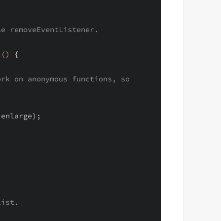
se removeEventListener.
()
{

rk on anonymous functions, so 
enlarge);

list.