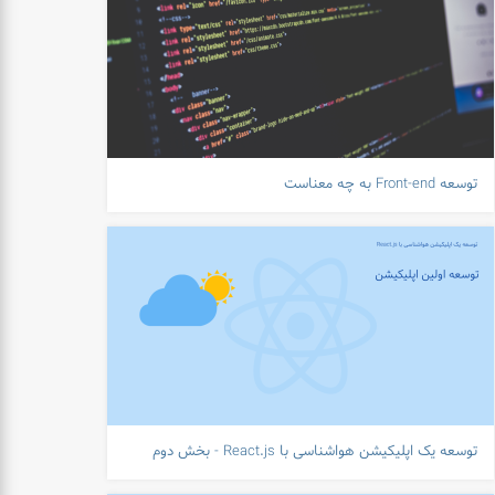
توسعه Front-end به چه معناست
توسعه یک اپلیکیشن هواشناسی با React.js - بخش دوم