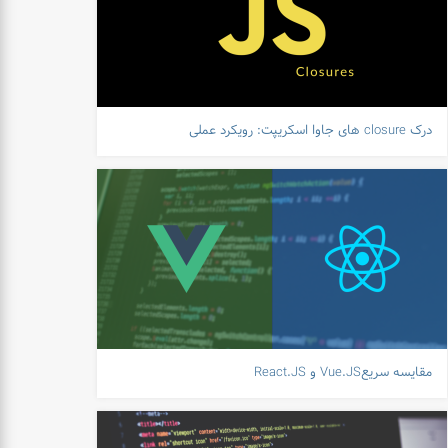
درک closure های جاوا اسکریپت: رویکرد عملی
مقایسه سریعVue.JS و React.JS