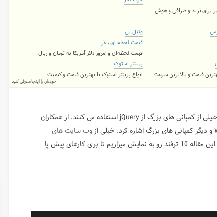
حرف آخر
ر برای ترید و صرافی و هوش
رس
وکیل بی
قیمت لحظه ای دلار
قیمت لحظه‌ای و امروز دلار آمریکا به تومان و ریال
ن
پرینتر استوک
بهترین قیمت و بالاترین سرعت
انواع پرینتر استوک با بهترین قیمت و کیفیت
خودتان را اینجا معرفی کنید
در این مقاله قرار نیست قدرت jQuery رو زیر سوال ببریم! خیلی از کمپانی های بزرگ از jQuery استفاده می کنند. از همکاران
وب سایت های
در طراحی خودشون از jQuery استفاده کردن اما در این مقاله 10 ترفند رو به نمایش میزاریم تا برای کارهای پیش پا