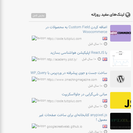
لینک‌های مفید روزانه
نمایش کامل
اضافه کردن Custom Field به محصولات در
Woocommerce
https://code.tutsplus.com
۱۰ سال قبل
با ReactJS اپلیکیشن هواشناسی بسازید
۱۰ سال قبل
http://academy.plot.ly/
ساخت جست و جوی پیشرفته در وردپرس با WP_Query
https://www.smashingmagazine.com
۱۰ سال قبل
مبانی شی‌گرایی در جاوااسکریپت
https://code.tutsplus.com
۱۰ سال قبل
anypixel.js کتابخانه‌ای برای ساخت صفحات غیر
معمول !
googlecreativelab.github.io
۱۰ سال قبل