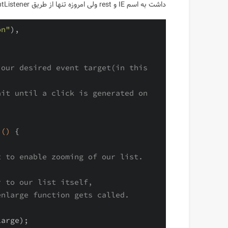
داشت به اسم IE و rest ولی امروزه تنها از طریق addEventListener میشه این کار رو کرد.
on"
),

our desired event target(in this 
it until a click is generated on 
()
{

t to enable zooming of our list.
r to our list itself,
enlarge function gets called.
arge);
