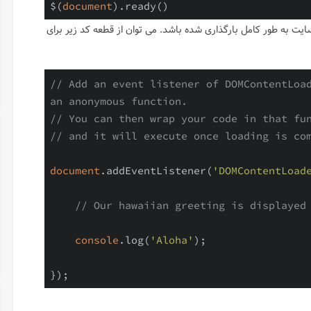
$(
document
).ready()
مینویسیم تا کدهای ما زمانی اجرا شود که بدنه HTML سایت به طور کامل بارگذاری شده باشد. می توان از قطعه کد زیر برای
// Add an event listener of DOMContentLoad
an anonymous function.
// You can then wrap your code in that fu
// and it will execute once loading is co
document
.addEventListener(
'DOMContentLoad
// Our hawaiian greeting is displayed
console
.log(
'Aloha'
);
