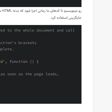
رو 
جایگزینی استفاده کرد.
ed to the whole document and call 
nction's brackets
mplete.
ed'
, 
function
()
{

 as soon as the page loads,