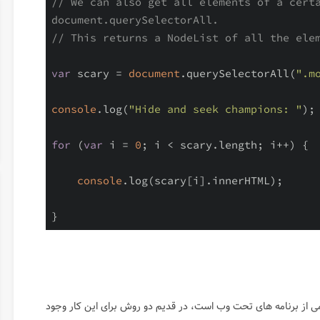
// We can also get all elements of a certa
document.querySelectorAll.
// This returns a NodeList of all the ele
var
 scary = 
document
.querySelectorAll(
".m
console
.log(
"Hide and seek champions: "
);

for
 (
var
 i = 
0
; i < scary.length; i++) {

console
.log(scary[i].innerHTML);

}
ختلف بخش مهمی از برنامه های تحت وب است، در قدیم دو روش برای این کار وجود