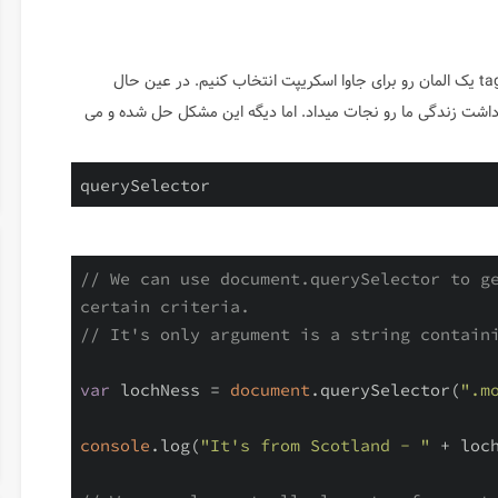
) فقط می تونستیم با tag , class , id یک المان رو برای جاوا اسکریپت انتخاب کنیم. در عین حال
یداد داشت زندگی ما رو نجات میداد. اما دیگه این مشکل حل شده و می
querySelector
// We can use document.querySelector to ge
certain criteria.
// It's only argument is a string contain
var
 lochNess = 
document
.querySelector(
".m
console
.log(
"It's from Scotland - "
 + loch