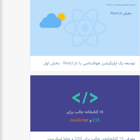
توسعه یک اپلیکیشن هواشناسی با React.js - بخش اول
معرفی 15 کتابخانه‌ی جالب برای CSS و جاوا اسکریپت