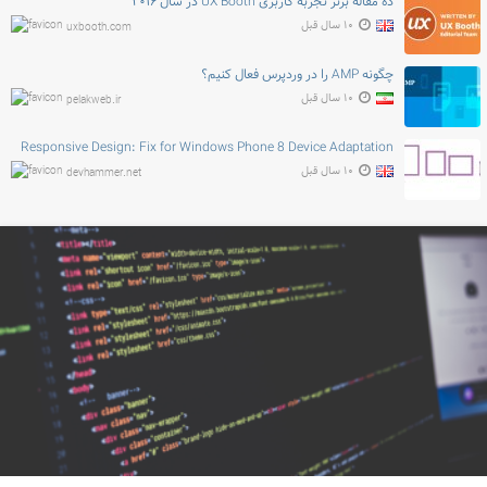
ده مقاله برتر تجربه کاربری UX Booth در سال ۲۰۱۶
۱۰ سال قبل
uxbooth.com
چگونه AMP را در وردپرس فعال کنیم؟
۱۰ سال قبل
pelakweb.ir
Responsive Design: Fix for Windows Phone 8 Device Adaptation
۱۰ سال قبل
devhammer.net