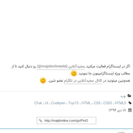
اگر در اینستاگرام
فعالیت میکنید ,
مجیدآنلاین
(majidonlinesite@)
رو دنبال کنید تا از
مطالب ویژه اینستاگرامیمون جا نمونید
همچنین میتونید در
کانال مجیدآنلاین در تلگرام
عضو شین.
وب
Chat
،
UI
،
Codepen
،
Top10
،
HTML
،
CSS
،
CSS3
،
HTML5
۱۸ دی ۱۳۹۴