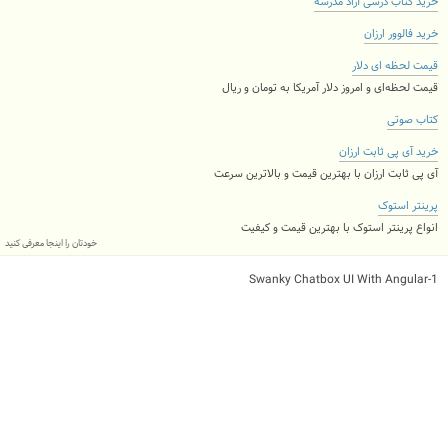
خرید کتاب درسی آزاد مدرسه
خرید فالوور ارزان
قیمت لحظه ای دلار
قیمت لحظه‌ای و امروز دلار آمریکا به تومان و ریال
کتاب صوتی
خرید آی پی ثابت ارزان
آی پی ثابت ارزان با بهترین قیمت و بالاترین سرعت
پرینتر استوک
انواع پرینتر استوک با بهترین قیمت و کیفیت
خودتان را اینجا معرفی کنید
1-Swanky Chatbox UI With Angular