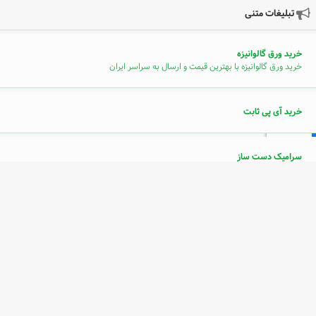
تبلیغات متنی
خرید ورق گالوانیزه
خرید ورق گالوانیزه با بهترین قیمت و ارسال به سراسر ایران
خرید آی پی ثابت
سرامیک دست ساز
پله برقی
خرید فالوور اینستاگرام
فالووریاب: خرید فالوور واقعی و فوری اینستاگرام - تبلیغات در اینستاگرام
خرید سرور استوک hp