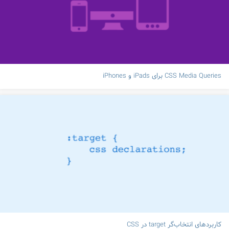
CSS Media Queries برای iPads و iPhones
کاربردهای انتخاب‌گر target در CSS