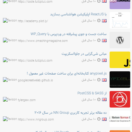
۱۰ سال قبل
https://code.tutsplus.com
با ReactJS اپلیکیشن هواشناسی بسازید
۱۰ سال قبل
http://academy.plot.ly/
ساخت جست و جوی پیشرفته در وردپرس با WP_Query
۱۰ سال قبل
https://www.smashingmagazine.com
مبانی شی‌گرایی در جاوااسکریپت
۱۰ سال قبل
https://code.tutsplus.com
anypixel.js کتابخانه‌ای برای ساخت صفحات غیر معمول !
۱۰ سال قبل
googlecreativelab.github.io
از SASS تا PostCSS
۱۰ سال قبل
tylergaw.com
ده مقاله برتر تجربه کاربری NN Group در سال ۲۰۱۶
۱۰ سال قبل
https://www.nngroup.com