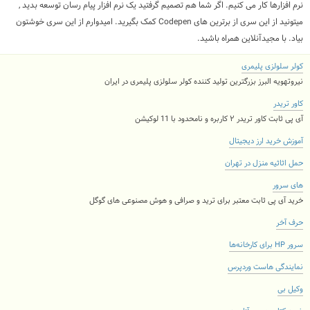
نرم افزارها کار می کنیم. اگر شما هم تصمیم گرفتید یک نرم افزار پیام رسان توسعه بدید ,
میتونید از این سری از برترین های Codepen کمک بگیرید. امیدوارم از این سری خوشتون
بیاد. با مجیدآنلاین همراه باشید.
کولر سلولزی پلیمری
نیروتهویه البرز بزرگترین تولید کننده کولر سلولزی پلیمری در ایران
کاور تریدر
آی پی ثابت کاور تریدر ۲ کاربره و نامحدود با 11 لوکیشن
آموزش خرید ارز دیجیتال
حمل اثاثیه منزل در تهران
های سرور
خرید آی پی ثابت معتبر برای ترید و صرافی و هوش مصنوعی های گوگل
حرف آخر
سرور HP برای کارخانه‌ها
نمایندگی هاست وردپرس
وکیل بی