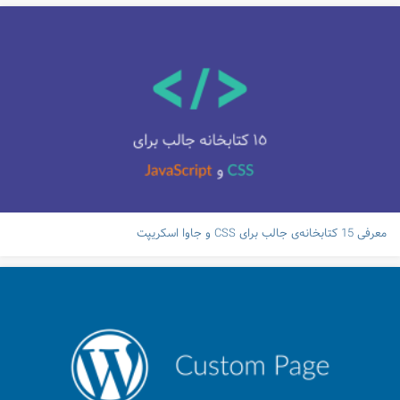
معرفی 15 کتابخانه‌ی جالب برای CSS و جاوا اسکریپت