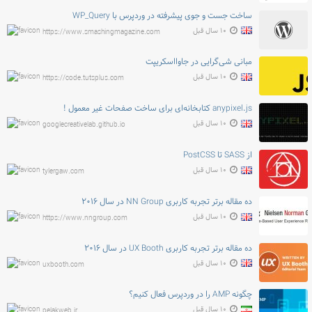
ساخت جست و جوی پیشرفته در وردپرس با WP_Query
۱۰ سال قبل
https://www.smashingmagazine.com
مبانی شی‌گرایی در جاوااسکریپت
۱۰ سال قبل
https://code.tutsplus.com
anypixel.js کتابخانه‌ای برای ساخت صفحات غیر معمول !
۱۰ سال قبل
googlecreativelab.github.io
از SASS تا PostCSS
۱۰ سال قبل
tylergaw.com
ده مقاله برتر تجربه کاربری NN Group در سال ۲۰۱۶
۱۰ سال قبل
https://www.nngroup.com
ده مقاله برتر تجربه کاربری UX Booth در سال ۲۰۱۶
۱۰ سال قبل
uxbooth.com
چگونه AMP را در وردپرس فعال کنیم؟
۱۰ سال قبل
pelakweb.ir