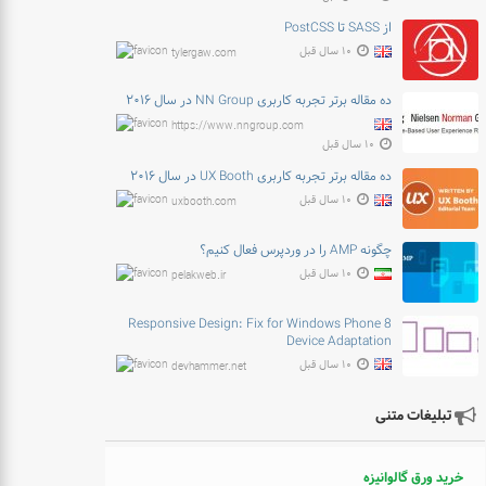
از SASS تا PostCSS
۱۰ سال قبل
tylergaw.com
ده مقاله برتر تجربه کاربری NN Group در سال ۲۰۱۶
https://www.nngroup.com
۱۰ سال قبل
ده مقاله برتر تجربه کاربری UX Booth در سال ۲۰۱۶
۱۰ سال قبل
uxbooth.com
چگونه AMP را در وردپرس فعال کنیم؟
۱۰ سال قبل
pelakweb.ir
Responsive Design: Fix for Windows Phone 8
Device Adaptation
۱۰ سال قبل
devhammer.net
تبلیغات متنی
خرید ورق گالوانیزه