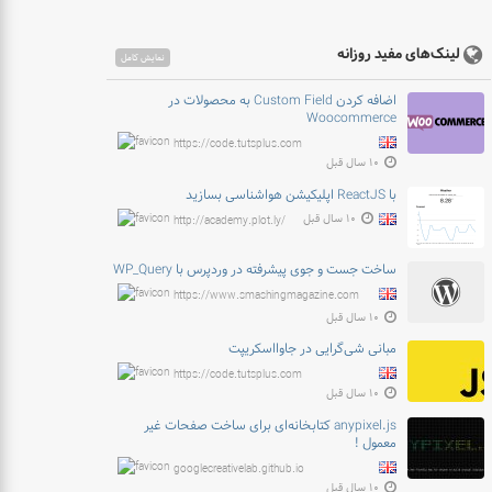
لینک‌های مفید روزانه
نمایش کامل
اضافه کردن Custom Field به محصولات در
Woocommerce
https://code.tutsplus.com
۱۰ سال قبل
با ReactJS اپلیکیشن هواشناسی بسازید
۱۰ سال قبل
http://academy.plot.ly/
ساخت جست و جوی پیشرفته در وردپرس با WP_Query
https://www.smashingmagazine.com
۱۰ سال قبل
مبانی شی‌گرایی در جاوااسکریپت
https://code.tutsplus.com
۱۰ سال قبل
anypixel.js کتابخانه‌ای برای ساخت صفحات غیر
معمول !
googlecreativelab.github.io
۱۰ سال قبل