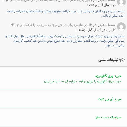
سمیرا شفیعی
در
چطور با یک فلش تبلیغاتی ساده، برندتان را در ذهن‌ها ماندگار کنید؟
در ۱ سال قبل نوشته :
سلام من یه بار یه فلش تبلیغاتی از یه برند گرفتم، هنوزم دارمش! واقعاً یادشون همیشه باهامه،
ایده خیلی باحالیه.
سمیرا شفیعی
در
فاکتور مناسب برای طراحی و چاپ سررسید با کیفیت از دیدگاه
کاربران
در ۱ سال قبل نوشته :
منم پارسال برای شرکت دنبال سررسید تبلیغاتی باکیفیت بودم، واقعاً فاکتورهایی مثل نوع کاغذ و
صحافی خیلی مهمه. از راساگیفت سفارش دادم، هم تنوع خوبی داشتن هم کیفیت کارشون
راضی‌کننده بود.
تبلیغات متنی
خرید ورق گالوانیزه
خرید ورق گالوانیزه با بهترین قیمت و ارسال به سراسر ایران
خرید آی پی ثابت
سرامیک دست ساز