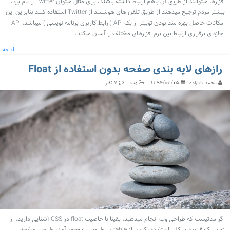
افزارها میتوانند از طریق آن باهم ارتباط داشته باشند، برای مثال میتوان Twitter را نام برد،
بیشتر مردم ترجیح میدهند از طریق تلفن های هوشمند از Twitter استفاده کنند بنابراین این
امکانات حاصل بهره مند بودن توییتر از یک API ( رابط کاربری برنامه نویسی ) میباشد، API
اجازه ی برقراری ارتباط بین نرم افزارهای مختلف را آسان میکند.
ادامه
رازهای لایه بندی صفحه بدون استفاده از Float
محمد بابازاده
وب
۱۳۹۴/۰۳/۰۵
۷ نظر
اگر مدتیست که طراحی وب انجام میدهید، یقینا با خاصیت float در CSS آشنایی دارید، از