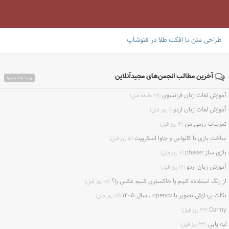
طراحی متن با افکت طلا در فتوشاپ
آخرین مطالب انجمن‌های مجیدآنلاین
ورود به انجمنها
آموزش لغات زبان فرانسوی
(۱۴ دقیقه قبل)
آموزش لغات زبان اردو
(۱ روز قبل)
تمرینات رزمی من
(۳ روز قبل)
ساخت بازی با کانواس و جاوا اسکریپت
(۵ روز قبل)
بازی ساز phaser
(۷ روز قبل)
آموزش زبان اردو
(۱۶ روز قبل)
از رنگ استفاده کنیم یا خاکستری کنیم عکس را؟
(۱۷ روز قبل)
نکات پردازش تصویر با opencv ، سال ۱۴۰۵
(۱۷ روز قبل)
Canny
(۲۲ روز قبل)
لبه یابی
(۲۲ روز قبل)