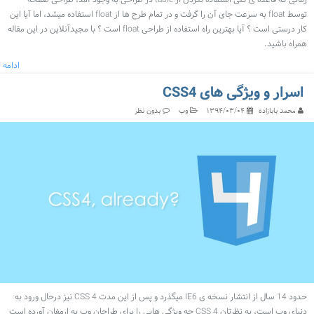
زمانی که قاعده ی کلی استفاده نکردن از table در طراحی به وجود آمد، طراحی صفحه
توسط float به سرعت جای آن را گرفت و در تمام طرح ها از float استفاده میشد، اما آیا این
کار درستی است ؟ آیا بهترین راه استفاده از طراحی float است ؟ با مجیدآنلاین در این مقاله
همراه باشید.
ادامه
اسرار و ویژگی های CSS4
محمد بابازاده
وب
۱۳۹۴/۰۳/۰۴
بدون نظر
حدود 14 سال از انتشار نسخه ی IE6 میگذرد و پس از این مدت CSS 4 نیز درحال ورود به
دنیای وب است، به نظرتان CSS 4 چه ویژگی هایی را برای طراحان وب به ارمغان آورده است