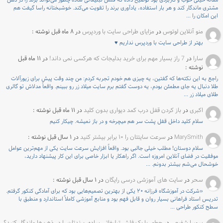
مقاله خیلی خوب و کاربردی بود توضیح داده که فلش تبلیغاتی ساده چطور می‌تواند برند را در ذهن
مشتری ماندگار کند و هر بار استفاده، یادآوری برند را تقویت می‌کند. خوشبختانه راسا گیفت هم
این امکان را ...
منو آنلاین لوتوس
در
مزایای طراحی سایت با وردپرس
در ۸ ماه قبل نوشته :
بهتر از طراحی سایت با وردپرس نداریم ♥
سارا
در
7 راز بسیار مهم برای خرید بدلیجات که هرکسی نمی داند!
در ۱۱ ماه قبل
نوشته :
راجع به این نکته‌ها که گفتین، یه چیزی هم خودم تجربه کردم: من چند وقت پیش برای زیورآلات
طلا دنبال یه جای مطمئن بودم، یه دوست گفتم برم سایت میلاد زر رو ببینم. واقعاً مدلاش تو گالری
طلای میلاد زر ...
اکبری
در
باز کردن قفل درب کمد دیواری بدون کلید
در ۱۱ ماه قبل نوشته :
سلام کلید داخل قفل پشت سر هم میچرخه و در باز نمیشه. چیکار کنیم
MarySmith
در
سرعت سایتتان را ۱۰ برابر بیشتر کنید
در ۱ سال قبل نوشته :
سلام دوستان! مطلب خیلی جالبی بود. واقعاً افزایش سرعت سایت یکی از مهم‌ترین عوامل
موفقیت در فضای آنلاین امروزه است. اگر راهکار یا ابزار خاصی برای این کار پیشنهاد دارید،
خوشحال می‌شم بیشتر بدونم. ...
سحر
در
سایت های آموزشی درسی رایگان
در ۱ سال قبل نوشته :
«شرکت در آموزشگاه فرزانه ۲۰ یکی از بهترین تصمیم‌هایی بود که برای آمادگی کنکور گرفتم.
تدریس استاد فراهانی بسیار روان و قابل فهم بود و منابع آموزشی کاملاً استاندارد و منطبق با
سطح کنکور طراحی ...