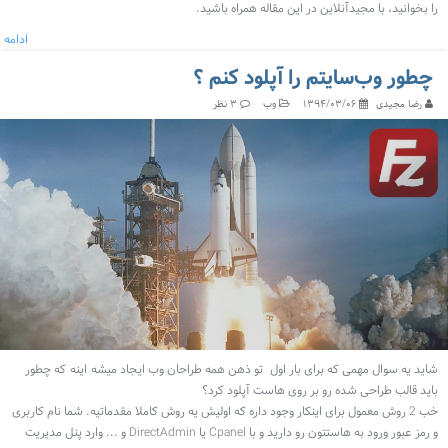
را بخوانید، با مجیدآنلاین در این مقاله همراه باشید.
ادامه
چطور وب‌سایتم را آپلود کنم ؟
رضا مجیدی
وب
۱۳۹۴/۰۳/۰۶
۳ نظر
شاید یه سوال مهمی که برای بار اول تو ذهن همه طراحان وب ایجاد میشه اینه که چطور
باید قالب طراحی شده رو بر روی هاست آپلود کرد؟
خب 2 روش معمول برای اینکار وجود داره که اولیش یه روش کاملا مقدماتیه. شما نام کاربری
و رمز عبور ورود به هاستتون رو دارید و با Cpanel یا DirectAdmin و ... وارد پنل مدیریت