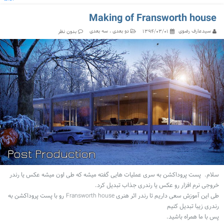
Making of Fransworth house
سیدعارف رضوی
دو بعدی
سه بعدی
۱۳۹۴/۰۳/۰۱
بدون نظر
سلام. پست پروداکشن به سری عملیات هایی گفته میشه که طی اون میشه عکس یا رندر
خروجی نرم افزار رو عکس یا رندری جذاب تبدیل کرد.
طی این آموزش سعی داریم تا رندر اثر هنری Fransworth house رو با پست پروداکشن به
رندری زیبا تبدیل کنیم
پس با ما همراه باشید.