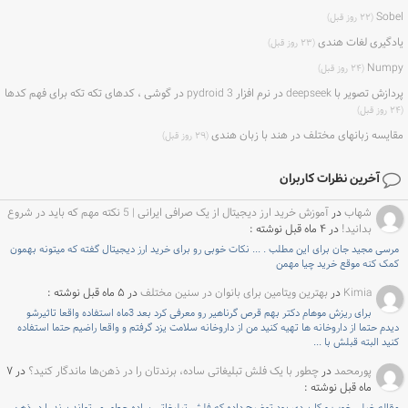
Sobel
(۲۲ روز قبل)
یادگیری لغات هندی
(۲۳ روز قبل)
Numpy
(۲۴ روز قبل)
پردازش تصویر با deepseek در نرم افزار pydroid 3 در گوشی ، کدهای تکه تکه برای فهم کدها
(۲۴ روز قبل)
مقایسه زبانهای مختلف در هند با زبان هندی
(۲۹ روز قبل)
آخرین نظرات کاربران
شهاب
در
آموزش خرید ارز دیجیتال از یک صرافی ایرانی | 5 نکته مهم که باید در شروع
بدانید!
در ۴ ماه قبل نوشته :
مرسی مجید جان برای این مطلب . ... نکات خوبی رو برای خرید ارز دیجیتال گفته که میتونه بهمون
کمک کنه موقع خرید چیا مهمن
Kimia
در
بهترین ویتامین برای بانوان در سنین مختلف
در ۵ ماه قبل نوشته :
برای ریزش موهام دکتر بهم قرص گرناهیر رو معرفی کرد بعد 3ماه استفاده واقعا تاثیرشو
دیدم حتما از داروخانه ها تهیه کنید من از داروخانه سلامت یزد گرفتم و واقعا راضیم حتما استفاده
کنید البته قبلش با ...
پورمحمد
در
چطور با یک فلش تبلیغاتی ساده، برندتان را در ذهن‌ها ماندگار کنید؟
در ۷
ماه قبل نوشته :