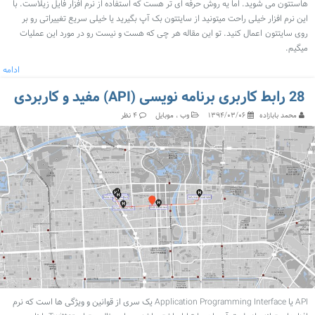
هاستتون می شوید. اما یه روش حرفه ای تر هست که استفاده از نرم افزار فایل زیلاست. با
این نرم افزار خیلی راحت میتونید از سایتتون بک آپ بگیرید یا خیلی سریع تغییراتی رو بر
روی سایتتون اعمال کنید. تو این مقاله هر چی که هست و نیست رو در مورد این عملیات
میگیم.
ادامه
28 رابط کاربری برنامه نویسی (API) مفید و کاربردی
محمد بابازاده
وب
موبایل
۱۳۹۴/۰۳/۰۶
۴ نظر
API یا Application Programming Interface یک سری از قوانین و ویژگی ها است که نرم