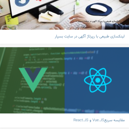
لینکسازی طبیعی با رپرتاژ آگهی در سایت بسپار
مقایسه سریعVue.JS و React.JS