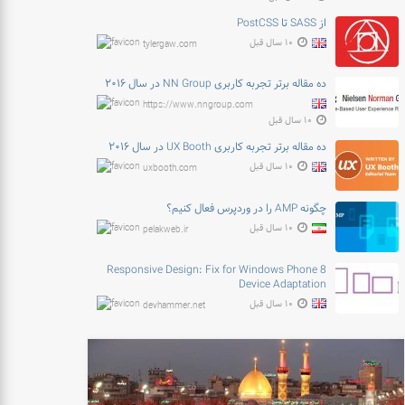
از SASS تا PostCSS
۱۰ سال قبل
tylergaw.com
ده مقاله برتر تجربه کاربری NN Group در سال ۲۰۱۶
https://www.nngroup.com
۱۰ سال قبل
ده مقاله برتر تجربه کاربری UX Booth در سال ۲۰۱۶
۱۰ سال قبل
uxbooth.com
چگونه AMP را در وردپرس فعال کنیم؟
۱۰ سال قبل
pelakweb.ir
Responsive Design: Fix for Windows Phone 8
Device Adaptation
۱۰ سال قبل
devhammer.net