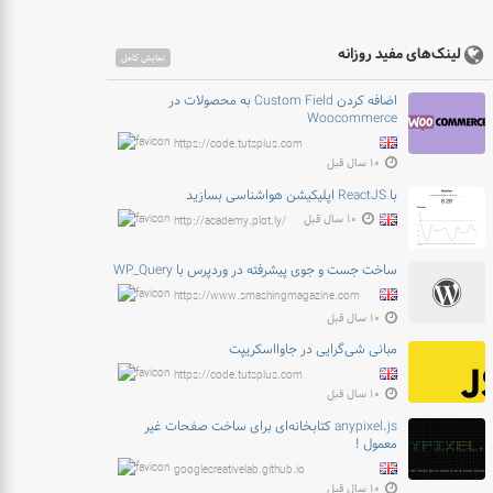
لینک‌های مفید روزانه
نمایش کامل
اضافه کردن Custom Field به محصولات در
Woocommerce
https://code.tutsplus.com
۱۰ سال قبل
با ReactJS اپلیکیشن هواشناسی بسازید
۱۰ سال قبل
http://academy.plot.ly/
ساخت جست و جوی پیشرفته در وردپرس با WP_Query
https://www.smashingmagazine.com
۱۰ سال قبل
مبانی شی‌گرایی در جاوااسکریپت
https://code.tutsplus.com
۱۰ سال قبل
anypixel.js کتابخانه‌ای برای ساخت صفحات غیر
معمول !
googlecreativelab.github.io
۱۰ سال قبل