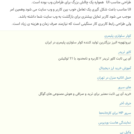
طراحی مناسب
UI
همواره یک چالش بزرگ برای طراحان وب بوده است.
UI
مناسب باعث شکل گیری یک تعامل خوب بین کاربر و وب سایت می شود وهمین امر
موجب می شود کاربر تمایل بیشتری برای بازگشت به وب سایت شما داشته باشد.
ولی طراحی رابط کاربری کار سنگینی است که نیازمند صرف زمان و هزینه ی زیاد است.
کولر سلولزی پلیمری
نیروتهویه البرز بزرگترین تولید کننده کولر سلولزی پلیمری در ایران
کاور تریدر
آی پی ثابت کاور تریدر ۲ کاربره و نامحدود با 11 لوکیشن
آموزش خرید ارز دیجیتال
حمل اثاثیه منزل در تهران
های سرور
خرید آی پی ثابت معتبر برای ترید و صرافی و هوش مصنوعی های گوگل
حرف آخر
سرور HP برای کارخانه‌ها
نمایندگی هاست وردپرس
وکیل بی