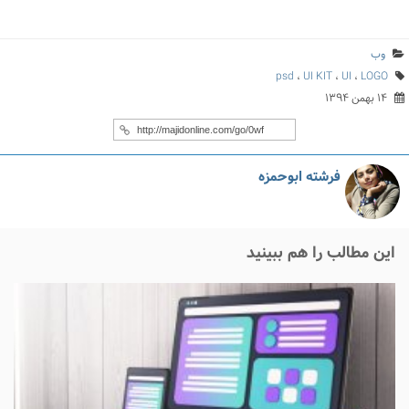
وب
psd
،
UI KIT
،
UI
،
LOGO
۱۴ بهمن ۱۳۹۴
فرشته ابوحمزه
این مطالب را هم ببینید