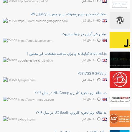
۱۰ سال قبل
http://academy.plot.ly/
ساخت جست و جوی پیشرفته در وردپرس با WP_Query
۱۰ سال قبل
https://www.smashingmagazine.com
مبانی شی‌گرایی در جاوااسکریپت
۱۰ سال قبل
https://code.tutsplus.com
anypixel.js کتابخانه‌ای برای ساخت صفحات غیر معمول !
۱۰ سال قبل
googlecreativelab.github.io
از SASS تا PostCSS
۱۰ سال قبل
tylergaw.com
ده مقاله برتر تجربه کاربری NN Group در سال ۲۰۱۶
۱۰ سال قبل
https://www.nngroup.com
ده مقاله برتر تجربه کاربری UX Booth در سال ۲۰۱۶
۱۰ سال قبل
uxbooth.com