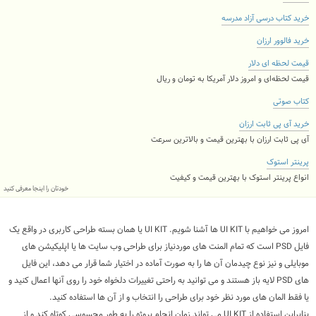
خرید کتاب درسی آزاد مدرسه
خرید فالوور ارزان
قیمت لحظه ای دلار
قیمت لحظه‌ای و امروز دلار آمریکا به تومان و ریال
کتاب صوتی
خرید آی پی ثابت ارزان
آی پی ثابت ارزان با بهترین قیمت و بالاترین سرعت
پرینتر استوک
انواع پرینتر استوک با بهترین قیمت و کیفیت
خودتان را اینجا معرفی کنید
امروز می خواهیم با
UI KIT
ها آشنا شویم.
UI KIT
یا همان بسته طراحی کاربری در واقع یک
فایل
PSD
است که تمام المنت های موردنیاز برای طراحی وب سایت ها یا اپلیکیشن های
موبایلی و نیز نوع چیدمان آن ها را به صورت آماده در اختیار شما قرار می دهد، این فایل
های
PSD
لایه باز هستند و می توانید به راحتی تغییرات دلخواه خود را روی آنها اعمال کنید و
یا فقط المان های مورد نظر خود برای طراحی را انتخاب و از آن ها استفاده کنید.
بنابراین استفاده از
UI KIT
می تواند زمان انجام پروژه را به طور محسوسی کوتاه کند و از