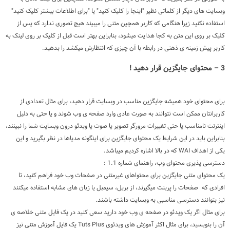
وبسایت های دیگر از کلماتی نظیر "اینجا را کلیک کنید" یا "برای اطلاعات بیشتر کلیک کنید"
استفاده نکنید زیرا هنگامی که کاربر همچین متنی را میبیند هیچ تصوری ندارد که پس از
کلیک بر روی این متن به کجا هدایت میشود، بنابراین بهتر است قبل از کلیک بر روی لینک به
کاربر پیش زمینه ی ذهنی در رابطه با آن چیزی که انتظارش میکشد را بدهید.
3 – محتوای جایگزین قرار دهید !
برای محتوای خود همیشه جایگزین مناسب در وبسایت قرار دهید، برای مثال تعدادی از
کاربرانتان ممکن است نتوانند به صورت عادی وارد صفحه ی وب شوند و یا حتی به دلیل
اینترنت نامناسب یا حتی تغییرات مرورگر تصویر یا صوت یا ویدئو درون وبسایت شما را نبینند،
بنابراین باید در این شرایط یک محتوای جایگزین برای اینگونه مدیاها در نظر بگیرید و این
یکی از اهداف WAI که در بالا اشاره کردیم میباشد.
دسترسی پذیری محتوای وب، راهنمای شماره 1.1 :
یک محتوای متنی جایگزین برای محتواهای غیرمتنی در صفحات وب خود فراهم کنید، تا
افرادی که صفحات را پرینت میگیرند، از بریل، سیمبل یا زبان های مشابه استفاده میکنند
نیز بتوانند دسترسی مناسبی به وبسایت داشته باشند.
برای مثال اگر یک ویدئو در صفحه ی وب خود دارید سعی کنید در یک فایل متنی خلاصه ی
آن را بنویسید، برای مثال اکثر آموزش های ویدئوی Tuts Plus یک فایل آموزش متنی نیز