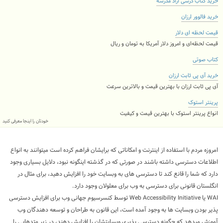
خرید کتاب درسی آزاد مدرسه
خرید فالوور ارزان
قیمت لحظه ای دلار
قیمت لحظه‌ای و امروز دلار آمریکا به تومان و ریال
کتاب صوتی
خرید آی پی ثابت ارزان
آی پی ثابت ارزان با بهترین قیمت و بالاترین سرعت
پرینتر استوک
انواع پرینتر استوک با بهترین قیمت و کیفیت
خودتان را اینجا معرفی کنید
امروزه مردم با استفاده از اینترنت و امکاناتی که برایشان فراهم کرده است میتوانند به انواع
اطلاعات دسترسی داشته باشند در صورتی که در گذشته اینگونه نبود، دلایل بسیاری وجود
دارد که شما را قانع کند تا دسترسی های به وبسایت خود را افزایش دهید، برای مثال در
انگلستان قانونی برای دسترسی به وب برای معلولان وجود دارد.
WAI یا Web Accessibility Initiative توسط کنسرسیوم جهانی وب برای افزایش دسترسی
پذیر بودن وبسایت ها به وجود آمده است، این قانون به طراحان و توسعه دهندگان وب
آموزش میدهد که چگونه دسترسی پذیری وبسایتشان را افزایش دهند، در زیر متدهایی را