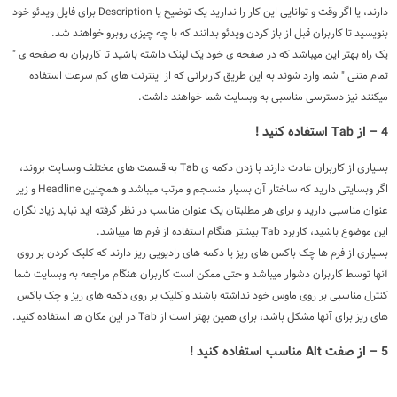
دارند، یا اگر وقت و توانایی این کار را ندارید یک توضیح یا Description برای فایل ویدئو خود
بنویسید تا کاربران قبل از باز کردن ویدئو بدانند که با چه چیزی روبرو خواهند شد.
یک راه بهتر این میباشد که در صفحه ی خود یک لینک داشته باشید تا کاربران به صفحه ی "
تمام متنی " شما وارد شوند به این طریق کاربرانی که از اینترنت های کم سرعت استفاده
میکنند نیز دسترسی مناسبی به وبسایت شما خواهند داشت.
4 – از Tab استفاده کنید !
بسیاری از کاربران عادت دارند با زدن دکمه ی Tab به قسمت های مختلف وبسایت بروند،
اگر وبسایتی دارید که ساختار آن بسیار منسجم و مرتب میباشد و همچنین Headline و زیر
عنوان مناسبی دارید و برای هر مطلبتان یک عنوان مناسب در نظر گرفته اید نباید زیاد نگران
این موضوع باشید، کاربرد Tab بیشتر هنگام استفاده از فرم ها میباشد.
بسیاری از فرم ها چک باکس های ریز یا دکمه های رادیویی ریز دارند که کلیک کردن بر روی
آنها توسط کاربران دشوار میباشد و حتی ممکن است کاربران هنگام مراجعه به وبسایت شما
کنترل مناسبی بر روی ماوس خود نداشته باشند و کلیک بر روی دکمه های ریز و چک باکس
های ریز برای آنها مشکل باشد، برای همین بهتر است از Tab در این مکان ها استفاده کنید.
5 – از صفت Alt مناسب استفاده کنید !