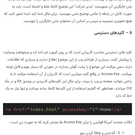
متن جایگزین آن مینویسند "مدیر شرکت" این توضیح کاملا غلط و اشتباه است، باید به
صورت کامل در رابطه با عکس توضیح متنی بنویسید. برای مثال شما باید ابتدا تصور کنید که
هیچ تصویری نمیبینید و سپس بر اساس آن محتوای متنی جایگزین را بنویسید.
6 – کلیدهای دسترسی
کلید های دسترسی مناسب کاربرانی است که بر روی کیبورد لم داده اند و میخواهند وبسایت
را پیمایش کنند، بسیاری از طراحان وب از این موضوع اطلاع ندارند و بسیاری که اطلاعات
دارند سعی میکنند این موضوع را پشت گوش بندازند در صورتی که بسیار مهم و قابل توجه
میباشد، Access Key در واقع کلید مینابری است که کاربران از آن استفاده میکنند تا به
راحتی بتوانند صفحه ی وب را ببیند، برای مثال این کلیدهای کاربردی در ویندوز Alt و در مک
Ctrl میباشد، همانطور که گفتیم استفاده از این کلیدها کاملا ساده میباشد و تنها نیاز به یک
خط کد دارد
<
a
href
=
"index.html"
accesskey
=
"1"
>
Home
</
a
>
ایالات متحده آمریکا قوانینی را برای Access Key ها منتشر کرده که به صورت زیر است :
S - گذشتن و Skip کردن منو