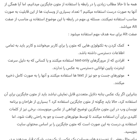
همه ما تا حالا مطالب زیادی را در رابطه با استفاده از متون جایگزین میدانیم، اما آیا همگی از
آنها به صورت درست استفاده میکنیم ؟ تعداد بسیاری از وبسایت ها از این قابلیت به صورت
مناسب استفاده نمیکنند، مسئله ی مهم در رابطه با این موضوع استفاده ی مناسب از صفت
Alt میباشد.
صفت Alt برای سه هدف مهم استفاده میشود :
کمک کردن به تکنولوژی هایی که متون را برای کاربر میخوانند و کاربر باید به تمامی
اطلاعات دسترسی داشته باشد.
افرادی که از مرورگرهای text-only استفاده میکنند و یا کسانی که به دلیل سرعت
اینترنت پایین توانایی دسترسی به عکس را ندارند.
موتورهای جست و جو نیز از text ها استفاده میکنند و آنها را به صورت کامل ذخیره
میکنند.
بنابراین اگر یک عکس بنابه دلایل متعددی قابل نمایش نباشد باید از متون جایگزین برای آن
استفاده کرد، حالا باید چگونه از متون جایگزین استفاده کرد ؟ بسیاری از طراحان و برنامه
نویسان وب در این متون جایگزین توضیح کوتاهی از عکس مینویسند، برخی نیز از کلمات
کلیدی برای آن استفاده میکنند تا توسط موتورهای جست و جو به راحتی یافت شود، اما
استفاده ی درست به این صورت است که متون جایگزین را بر اساس محتوای سایت
بنویسید.
برای مثال بعضی از نویسنده های وبسایت یک عکس از یک مدیر شرکت قرار میدهند و در