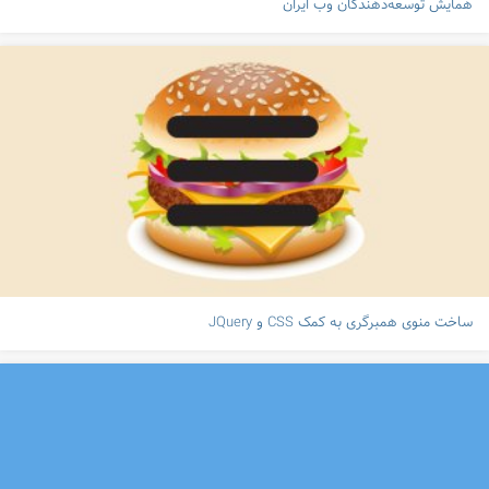
همایش توسعه‌دهندگان وب ایران
ساخت منوی همبرگری به کمک CSS و JQuery