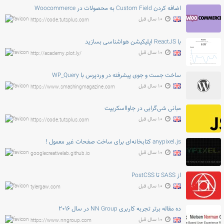
اضافه کردن Custom Field به محصولات در Woocommerce
۱۰ سال قبل
https://code.tutsplus.com
با ReactJS اپلیکیشن هواشناسی بسازید
۱۰ سال قبل
http://academy.plot.ly/
ساخت جست و جوی پیشرفته در وردپرس با WP_Query
۱۰ سال قبل
https://www.smashingmagazine.com
مبانی شی‌گرایی در جاوااسکریپت
۱۰ سال قبل
https://code.tutsplus.com
anypixel.js کتابخانه‌ای برای ساخت صفحات غیر معمول !
۱۰ سال قبل
googlecreativelab.github.io
از SASS تا PostCSS
۱۰ سال قبل
tylergaw.com
ده مقاله برتر تجربه کاربری NN Group در سال ۲۰۱۶
۱۰ سال قبل
https://www.nngroup.com