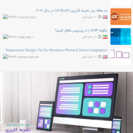
ده مقاله برتر تجربه کاربری UX Booth در سال ۲۰۱۶
۱۰ سال قبل
uxbooth.com
چگونه AMP را در وردپرس فعال کنیم؟
۱۰ سال قبل
pelakweb.ir
Responsive Design: Fix for Windows Phone 8 Device Adaptation
۱۰ سال قبل
devhammer.net