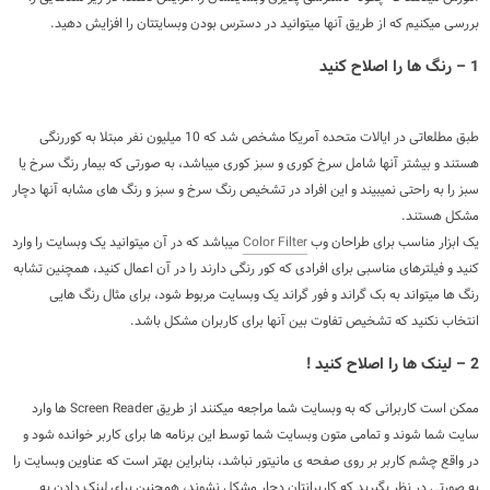
بررسی میکنیم که از طریق آنها میتوانید در دسترس بودن وبسایتتان را افزایش دهید.
1 – رنگ ها را اصلاح کنید
طبق مطلعاتی در ایالات متحده آمریکا مشخص شد که 10 میلیون نفر مبتلا به کوررنگی
هستند و بیشتر آنها شامل سرخ کوری و سبز کوری میباشد، به صورتی که بیمار رنگ سرخ یا
سبز را به راحتی نمیبیند و این افراد در تشخیص رنگ سرخ و سبز و رنگ های مشابه آنها دچار
مشکل هستند.
یک ابزار مناسب برای طراحان وب
Color Filter
میباشد که در آن میتوانید یک وبسایت را وارد
کنید و فیلترهای مناسبی برای افرادی که کور رنگی دارند را در آن اعمال کنید، همچنین تشابه
رنگ ها میتواند به بک گراند و فور گراند یک وبسایت مربوط شود، برای مثال رنگ هایی
انتخاب نکنید که تشخیص تفاوت بین آنها برای کاربران مشکل باشد.
2 – لینک ها را اصلاح کنید !
ممکن است کاربرانی که به وبسایت شما مراجعه میکنند از طریق Screen Reader ها وارد
سایت شما شوند و تمامی متون وبسایت شما توسط این برنامه ها برای کاربر خوانده شود و
در واقع چشم کاربر بر روی صفحه ی مانیتور نباشد، بنابراین بهتر است که عناوین وبسایت را
به صورتی در نظر بگیرید که کاربرانتان دچار مشکل نشوند، همچنین برای لینک دادن به