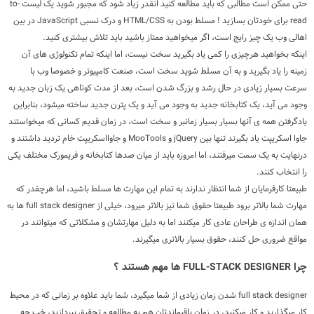
حتی ممکن است مطالبی که باید مطالعه کنید انقدر زیاد شود که مجبور شوید یک لیست to-
read برای خودتان بسازید ! مسلط بودن به HTML/CSS و درک نسبی JavaScript در بین
اهالی وب یک چیز رایج است، اگر میخواهید ممتاز باشید باید تلاش بیشتری کنید.
اینکه بخواهید هرچیزی را کمی یاد بگیرید سخت نیست، اما اینکه تمام تکنولوژی های آن
زمینه را یاد بگیرید و به آن مسلط شوید سخت است، صنعت کامپیوتر و خصوصا وب با
سرعت بسیار زیادی در حال رشد و بزرگ شدن است، بعد از مدت کوتاهی یک زبان جدید به
وجود می آید، یک کتابخانه جدید به وجود می آید و یک پترن جدید ساخته میشود، بنابراین
یادگرفتن همه ی آنها بسیار بسیار زمانبر و سخت است، در زمان قدیم کسانی که میخواستند
جاوا اسکریپت یاد بگیرند تنها بین jQuery و MooTools و جاوااسکریپت خام تردید داشتند و
درنهایت به یک سمت میرفتند، اما امروزه باید از میان صدها کتابخانه و فریمورک مختلف یکی
را انتخاب کنند.
طبیعتا کارفرمایان از شما انتظار ندارند به تمام این مهارت ها مسلط باشید، اما هرچقدر که
مهارت شما بالاتر برود طبیعتا حقوق شما نیز بالاتر میرود، خیلی از full stack designer ها به
همان اندازه ی طراحان عادی کار میکنند اما به دلیل مهارتشان و مشکلاتی که میتوانند در
مواقع ضروری حل کنند، حقوق بسیار بالاتری میگیرند.
چرا FULL-STACK DESIGNER ها مهم هستند ؟
full stack designer شدن زمان زیادی از شما میگیرد، شما باید علاوه بر زمانی که در محیط
کار میگذارید و کار میکنید، در زمان باقیماندتان هم به مطالعه و تحقیق بپردازید، خب چه