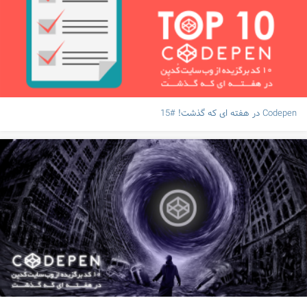
Codepen در هفته ای که گذشت! #15