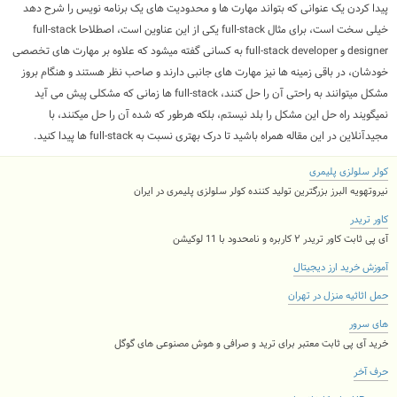
پیدا کردن یک عنوانی که بتواند مهارت ها و محدودیت های یک برنامه نویس را شرح دهد
خیلی سخت است، برای مثال
full-stack
یکی از این عناوین است، اصطلاحا
full-stack
designer
و
full-stack developer
به کسانی گفته میشود که علاوه بر مهارت های تخصصی
خودشان، در باقی زمینه ها نیز مهارت های جانبی دارند و صاحب نظر هستند و هنگام بروز
مشکل میتوانند به راحتی آن را حل کنند،
full-stack
ها زمانی که مشکلی پیش می آید
نمیگویند راه حل این مشکل را بلد نیستم، بلکه هرطور که شده آن را حل میکنند، با
مجیدآنلاین در این مقاله همراه باشید تا درک بهتری نسبت به
full-stack
ها پیدا کنید.
کولر سلولزی پلیمری
نیروتهویه البرز بزرگترین تولید کننده کولر سلولزی پلیمری در ایران
کاور تریدر
آی پی ثابت کاور تریدر ۲ کاربره و نامحدود با 11 لوکیشن
آموزش خرید ارز دیجیتال
حمل اثاثیه منزل در تهران
های سرور
خرید آی پی ثابت معتبر برای ترید و صرافی و هوش مصنوعی های گوگل
حرف آخر