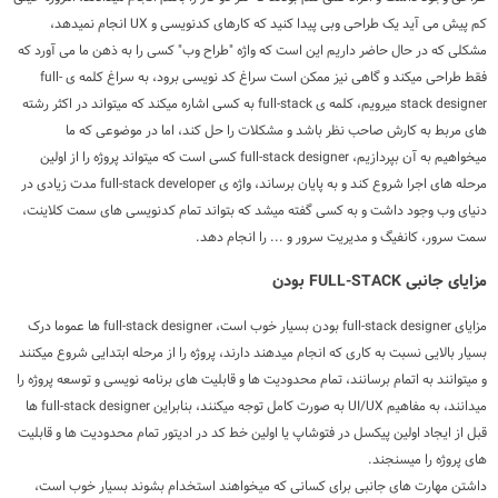
کم پیش می آید یک طراحی وبی پیدا کنید که کارهای کدنویسی و UX انجام نمیدهد،
مشکلی که در حال حاضر داریم این است که واژه "طراح وب" کسی را به ذهن ما می آورد که
فقط طراحی میکند و گاهی نیز ممکن است سراغ کد نویسی برود، به سراغ کلمه ی full-
stack designer میرویم، کلمه ی full-stack به کسی اشاره میکند که میتواند در اکثر رشته
های مربط به کارش صاحب نظر باشد و مشکلات را حل کند، اما در موضوعی که ما
میخواهیم به آن بپردازیم، full-stack designer کسی است که میتواند پروژه را از اولین
مرحله های اجرا شروع کند و به پایان برساند، واژه ی full-stack developer مدت زیادی در
دنیای وب وجود داشت و به کسی گفته میشد که بتواند تمام کدنویسی های سمت کلاینت،
سمت سرور، کانفیگ و مدیریت سرور و ... را انجام دهد.
مزایای جانبی FULL-STACK بودن
مزایای full-stack designer بودن بسیار خوب است، full-stack designer ها عموما درک
بسیار بالایی نسبت به کاری که انجام میدهند دارند، پروژه را از مرحله ابتدایی شروع میکنند
و میتوانند به اتمام برسانند، تمام محدودیت ها و قابلیت های برنامه نویسی و توسعه پروژه را
میدانند، به مفاهیم UI/UX به صورت کامل توجه میکنند، بنابراین full-stack designer ها
قبل از ایجاد اولین پیکسل در فتوشاپ یا اولین خط کد در ادیتور تمام محدودیت ها و قابلیت
های پروژه را میسنجند.
داشتن مهارت های جانبی برای کسانی که میخواهند استخدام بشوند بسیار خوب است،