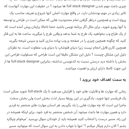
چیزی باعث مهم شدن full stack designer ها میشود ؟ در حقیقت این مهارت آنهاست که
تاثیر زیادی در مهم بودنشان دارد، در واقع مهارت اصلی آنها شروع و تعریف مناسب یک
پروژه است و همچنین درنظر گرفتن تمام محدودیت هایی که ممکن است در طراحی و توسعه
با آنها روبرو شوید، برای مثال اگر برنامه نویس باشید حتما تاحالا برایتان پیش آمده است که
از یک طراح وب بخواهید یک طرح به شما بدهد و وقتی طرح را میگیرید ساعت ها به این فکر
کنید که چگونه همچین چیزی را در صفحه ی وب پیاده سازی کنید و سپس نتیجه بگیرید
همچین کاری قابل انجام نیست زیرا دنیای فتوشاپ با دنیای وب متفاوت است، به نظرتان
دلیل این مشکل چیست ؟ دلیل این مشکل دقیقا این است طراحی که مسئولیت طراحی این
بخش را داشته دید درستی نسبت به کدنویسی نداشته، بنابراین full-stack designer ها از
این جهت کاملا دارای ارزش و اهمیت میباشند.
به سمت اهداف خود بروید !
زمانی که مهارت ها و قابلیت های خود را افزایش میدهید تا یک full-stack شوید ممکن است
یک فریلنسر تنها شوید، یادگیری در این روزها بسیار لذت بخش است ولی بخش سخت
ماجرا این است که چه مهارت هایی را یاد بگیریم، هر انسان مهارت های منحصر به فردی
دارد و همین مهارت ها باعث میشود آن شخص منحصر به فرد شود، برای اینکه همیشه در
این راه، مسیر درست را انتخاب کنید همیشه باید از خودتان سوال بپرسید "میخوام چیکاره
بشم ؟ الان دارم چیکار میکنم ؟" تنها با جواب دادن به این سوال است که میتوانید مسیر