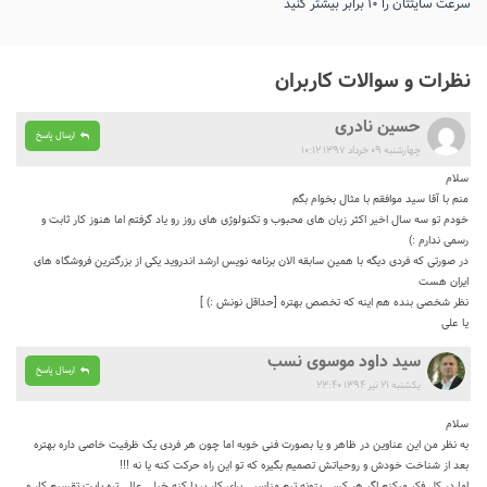
سرعت سایتتان را ۱۰ برابر بیشتر کنید
نظرات و سوالات کاربران
حسین نادری
ارسال پاسخ
چهارشنبه ۰۹ خرداد ۱۳۹۷ ۱۰:۱۲
سلام
منم با آقا سید موافقم با مثال بخوام بگم
خودم تو سه سال اخیر اکثر زبان های محبوب و تکنولوژی های روز رو یاد گرفتم اما هنوز کار ثابت و
رسمی ندارم :)
در صورتی که فردی دیگه با همین سابقه الان برنامه نویس ارشد اندروید یکی از بزرگترین فروشگاه های
ایران هست
نظر شخصی بنده هم اینه که تخصص بهتره [حداقل نونش :) ]
یا علی
سید داود موسوی نسب
ارسال پاسخ
یکشنبه ۲۱ تیر ۱۳۹۴ ۲۳:۴۰
سلام
به نظر من این عناوین در ظاهر و یا بصورت فنی خوبه اما چون هر فردی یک ظرفیت خاصی داره بهتره
بعد از شناخت خودش و روحیاتش تصمیم بگیره که تو این راه حرکت کنه یا نه !!!
اما در کل فکر میکنم اگر هر کسی بتونه تیم مناسبی برای کار پیدا کنه خیلی عالی تره بابت تقسیم کار و