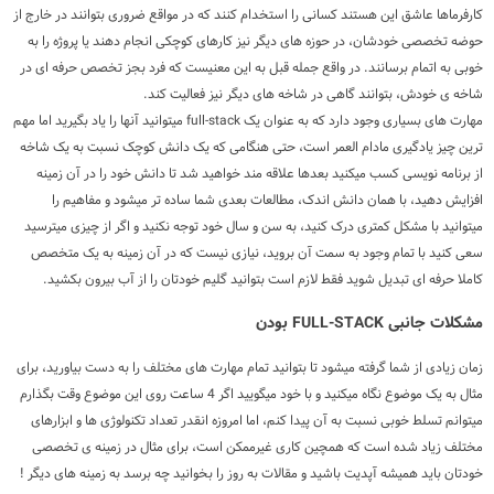
کارفرماها عاشق این هستند کسانی را استخدام کنند که در مواقع ضروری بتوانند در خارج از
حوضه تخصصی خودشان، در حوزه های دیگر نیز کارهای کوچکی انجام دهند یا پروژه را به
خوبی به اتمام برسانند. در واقع جمله قبل به این معنیست که فرد بجز تخصص حرفه ای در
شاخه ی خودش، بتوانند گاهی در شاخه های دیگر نیز فعالیت کند.
مهارت های بسیاری وجود دارد که به عنوان یک full-stack میتوانید آنها را یاد بگیرید اما مهم
ترین چیز یادگیری مادام العمر است، حتی هنگامی که یک دانش کوچک نسبت به یک شاخه
از برنامه نویسی کسب میکنید بعدها علاقه مند خواهید شد تا دانش خود را در آن زمینه
افزایش دهید، با همان دانش اندک، مطالعات بعدی شما ساده تر میشود و مفاهیم را
میتوانید با مشکل کمتری درک کنید، به سن و سال خود توجه نکنید و اگر از چیزی میترسید
سعی کنید با تمام وجود به سمت آن بروید، نیازی نیست که در آن زمینه به یک متخصص
کاملا حرفه ای تبدیل شوید فقط لازم است بتوانید گلیم خودتان را از آب بیرون بکشید.
مشکلات جانبی FULL-STACK بودن
زمان زیادی از شما گرفته میشود تا بتوانید تمام مهارت های مختلف را به دست بیاورید، برای
مثال به یک موضوع نگاه میکنید و با خود میگویید اگر 4 ساعت روی این موضوع وقت بگذارم
میتوانم تسلط خوبی نسبت به آن پیدا کنم، اما امروزه انقدر تعداد تکنولوژی ها و ابزارهای
مختلف زیاد شده است که همچین کاری غیرممکن است، برای مثال در زمینه ی تخصصی
خودتان باید همیشه آپدیت باشید و مقالات به روز را بخوانید چه برسد به زمینه های دیگر !