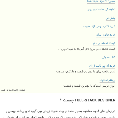
سرور HP برای کارخانه‌ها
نمایندگی هاست وردپرس
وکیل بی
خرید کتاب درسی آزاد مدرسه
خرید فالوور ارزان
قیمت لحظه ای دلار
قیمت لحظه‌ای و امروز دلار آمریکا به تومان و ریال
کتاب صوتی
خرید آی پی ثابت ارزان
آی پی ثابت ارزان با بهترین قیمت و بالاترین سرعت
پرینتر استوک
انواع پرینتر استوک با بهترین قیمت و کیفیت
خودتان را اینجا معرفی کنید
FULL-STACK DESIGNER چیست ؟
در زمان های قدیم مفاهیم بسیار ساده تر بود، تفاوت زیادی بین گروه های برنامه نویسی و
طراحی وجود داشت و افراد کمی هم بودند که هر دو کار را باهم انجام میدادند، امروزه خیلی