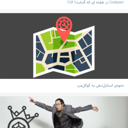
Codepen در هفته ای که گذشت! #12
نحوه‌ی استایل‌دهی به گوگل‌مپ