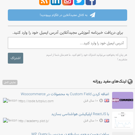
به کانال مجیدآنلاین در تلگرام بپیوندید!
برای دریافت خبرنامه آموزشی مجیدآنلاین آدرس ایمیل خود را وارد کنید.
هر زمان که بخواهید می‌توانید اشتراک خود را لغو کنید. ما هم مثل شما از اسپم
اشتراک
متنفریم !
لینک‌های مفید روزانه
نمایش کامل
اضافه کردن Custom Field به محصولات در Woocommerce
۱۰ سال قبل
https://code.tutsplus.com
با ReactJS اپلیکیشن هواشناسی بسازید
۱۰ سال قبل
http://academy.plot.ly/
ساخت جست و جوی پیشرفته در وردپرس با WP_Query