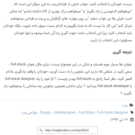
درست خودتان را انتخاب کنید، جواب خیلی از طراحان وب به این سوال این است که
"میخواهم کدنویسی را یاد بگیرم" یا "میخواهم درک بهتری از UX داشته باشم" اما ممکن
است خیلی ها نیز جواب دهند "بر روی مهارت های گرافیکی و پرینت و طراحی میخواهم
تمرکز کنم" این کار ما نیست که به شما بگوییم به کدام سمت سوق داده شوید، بلکه خودتان
باید انتخاب کنید زیرا این انتخاب باعث جهت گیری زندگی شما میشود و تنها خودتان
مسئولیت این انتخاب را دارید.
نتیجه گیری
عنوان ها بسیار مهم هستند و شکی در این موضوع نیست، برای مثال عنوان full-stack ،
سعی کنید در شغلی که دارید این عناوین را به دست آورید، خودتان را وقف یادگیری مادام
العمر کنید، نظر شما راجع به full-stack بودن چیست ؟ آیا خود را یک full-stack designer
یا full-stack developer میدانید ؟ برای داشتن همچین عناوینی چه مباحثی را میخواهید یاد
بگیرید ؟
وب
Full-Stack Designer
،
Full-Stack
،
WebDesigner
،
Design
،
طراحی وب
۰۴ تیر ۱۳۹۴