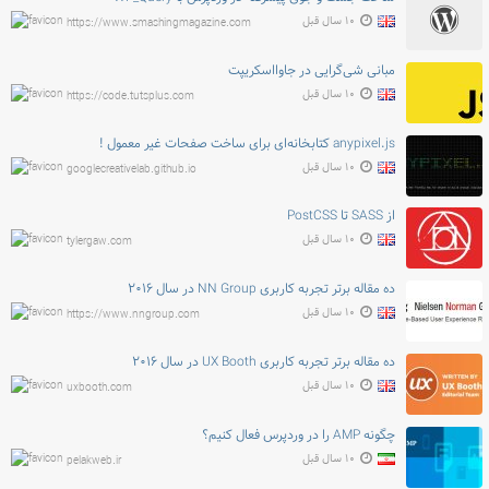
۱۰ سال قبل
https://www.smashingmagazine.com
مبانی شی‌گرایی در جاوااسکریپت
۱۰ سال قبل
https://code.tutsplus.com
anypixel.js کتابخانه‌ای برای ساخت صفحات غیر معمول !
۱۰ سال قبل
googlecreativelab.github.io
از SASS تا PostCSS
۱۰ سال قبل
tylergaw.com
ده مقاله برتر تجربه کاربری NN Group در سال ۲۰۱۶
۱۰ سال قبل
https://www.nngroup.com
ده مقاله برتر تجربه کاربری UX Booth در سال ۲۰۱۶
۱۰ سال قبل
uxbooth.com
چگونه AMP را در وردپرس فعال کنیم؟
۱۰ سال قبل
pelakweb.ir