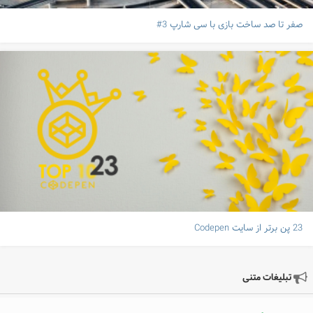
صفر تا صد ساخت بازی با سی شارپ 3#
23 پن برتر از سایت Codepen
تبلیغات متنی