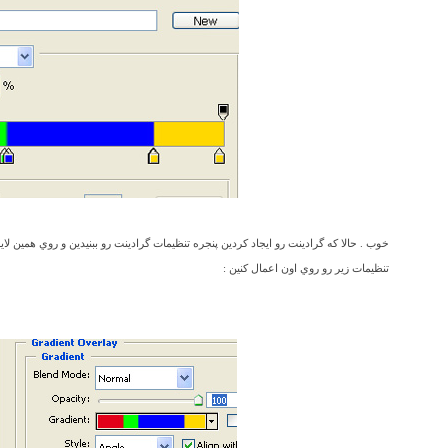
خوب . حالا که گرادينت رو ايجاد کردين پنجره تنظيمات گرادينت رو ببنيدين و روي همين لاي
تنظيمات زير رو روي اون اعمال کنين :