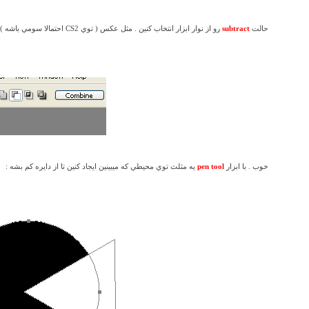
حالت
subtract
رو از نوار ابزار انتخاب کنين . مثل عکس
( توي
CS2
احتمالا سومي باشه )
خوب . با ابزار
pen tool
يه مثلث توي محيطي که ميبينين ايجاد کنين تا از دايره کم بشه :