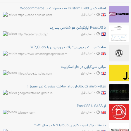
اضافه کردن Custom Field به محصولات در Woocommerce
۱۰ سال قبل
https://code.tutsplus.com
با ReactJS اپلیکیشن هواشناسی بسازید
۱۰ سال قبل
http://academy.plot.ly/
ساخت جست و جوی پیشرفته در وردپرس با WP_Query
۱۰ سال قبل
https://www.smashingmagazine.com
مبانی شی‌گرایی در جاوااسکریپت
۱۰ سال قبل
https://code.tutsplus.com
anypixel.js کتابخانه‌ای برای ساخت صفحات غیر معمول !
۱۰ سال قبل
googlecreativelab.github.io
از SASS تا PostCSS
۱۰ سال قبل
tylergaw.com
ده مقاله برتر تجربه کاربری NN Group در سال ۲۰۱۶