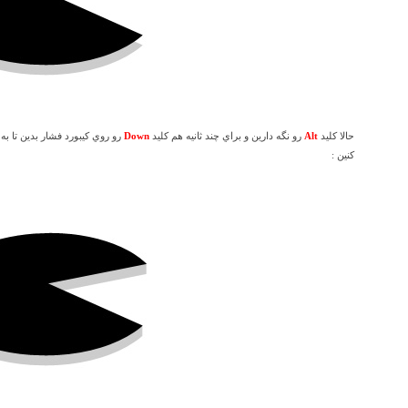
حالا کليد
Alt
رو نگه دارين و براي چند ثانيه هم کليد
Down
رو روي کيبورد فشار بدين تا به
کنين :