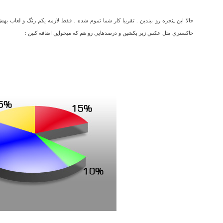
حالا اين پنجره رو ببندين . تقريبا کار شما تموم شده . فقط لازمه يکم رنگ و لعاب بهش
خاکستري مثل عکس زير بکشين و درصدهايي رو هم که ميخواين اضافه کنين :