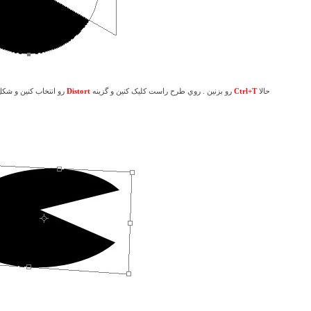
حالا
Ctrl+T
رو بزنين . روي طرح راست کليک کنين و گزينه
Distort
رو انتخاب کنين و شکل