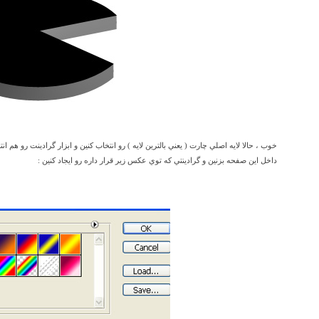
خوب ، حالا لايه اصلي چارت ( يعني بالترين لايه ) رو انتخاب کنين و ابزار گرادينت رو هم انت
داخل اين صفحه بزنين و گرادينتي که توي عکس زير قرار داره رو ايجاد کنين :