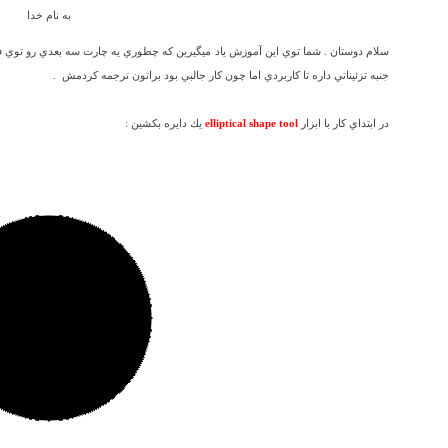
به نام خدا
سلام دوستان .
شما توي اين آموزش ياد ميگيرين که چطوري يه چارت سه بعدي رو توي ف
جنبه تزئيناتي داره تا کاربردي اما چون کار
جالبي
بود براتون ترجمه کردمش
.
در ابتداي کار با ابزار
elliptical shape tool
يك
دايره بکشين :