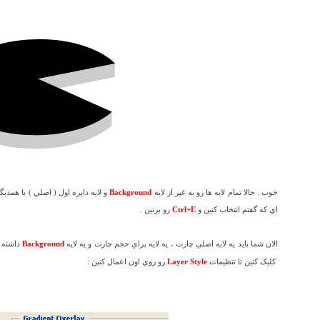
خوب . حالا تمام لايه ها رو به غير از لايه
Background
و لايه دايره اول ( اصلي ) با همديگ
اي که گفتم انتخاب کنين و
Ctrl+E
رو بزنين .
الان شما بايد يه لايه اصلي چارت ، يه لايه براي حجم چارت و يه لايه
Background
داشته ب
کليک کنين تا تنظيمات
Layer Style
رو روي اون اعمال کنين :