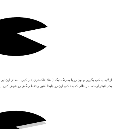
از لايه يه کپي بگيرين و اون رو با يه رنگ ديگه ( مثلا خاکستري ) پر کنين . بعد از اون اي
يکم پائينتر اومده . در حالي که بعد کپي اون رو جابجا نکنين و فقط رنگش رو عوض کنين . ) 