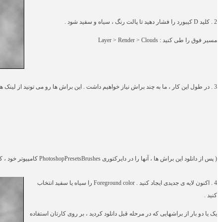
2 .
کلید
D
کیبورد را فشار دهید تا پالت رنگ ، سیاه و سفید شود .
مسیر فوق را طی کنید : Layer > Render > Clouds
3
. در طول این کار ، ما به چند براش نیاز خواهیم داشت . این براش ها رو می تونید از لینک های
( پس از دانلود این براش ها ، آنها را در دایرکتوری PhotoshopPresetsBrushes کامپیوتر خود ، کپی کنید . )
4 .
اکنون لایه ی جدیدی ایجاد کنید .
Foreground color
را سیاه یا سفید انتخاب
کنید .
یک یا دو بار از براشهایی که در مرحله قبل دانلود کردید ، بر روی کارتان استفاده