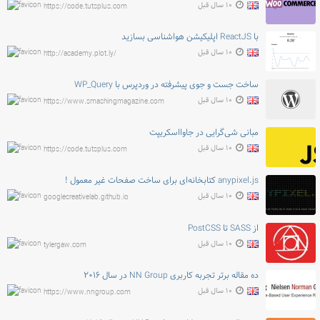
۱۰ سال قبل
https://code.tutsplus.com
با ReactJS اپلیکیشن هواشناسی بسازید
۱۰ سال قبل
http://academy.plot.ly/
ساخت جست و جوی پیشرفته در وردپرس با WP_Query
۱۰ سال قبل
https://www.smashingmagazine.com
مبانی شی‌گرایی در جاوااسکریپت
۱۰ سال قبل
https://code.tutsplus.com
anypixel.js کتابخانه‌ای برای ساخت صفحات غیر معمول !
۱۰ سال قبل
googlecreativelab.github.io
از SASS تا PostCSS
۱۰ سال قبل
tylergaw.com
ده مقاله برتر تجربه کاربری NN Group در سال ۲۰۱۶
۱۰ سال قبل
https://www.nngroup.com