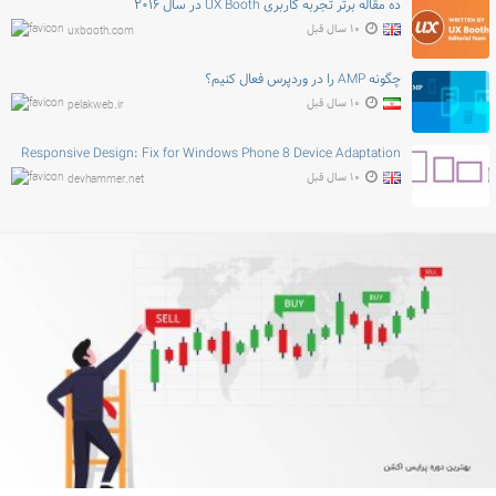
ده مقاله برتر تجربه کاربری UX Booth در سال ۲۰۱۶
۱۰ سال قبل
uxbooth.com
چگونه AMP را در وردپرس فعال کنیم؟
۱۰ سال قبل
pelakweb.ir
Responsive Design: Fix for Windows Phone 8 Device Adaptation
۱۰ سال قبل
devhammer.net