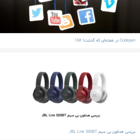
Codepen در هفته‌ای که گذشت! #13
بررسی هدفون بی سیم JBL Live 500BT