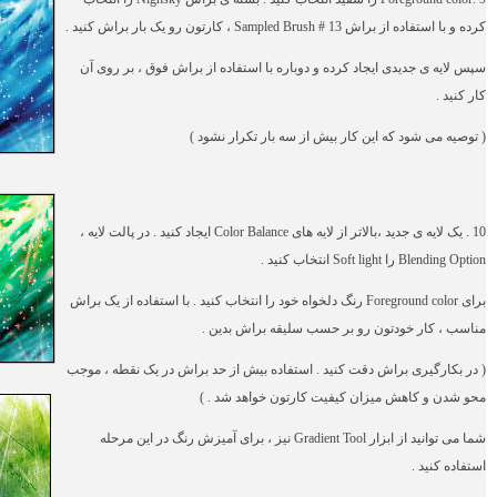
کرده و با استفاده از براش
Sampled Brush # 13
، کارتون رو یک بار براش کنید .
سپس لایه ی جدیدی ایجاد کرده و دوباره با استفاده از براش فوق ، بر روی آن
کار کنید .
( توصیه می شود که این کار بیش از سه بار تکرار نشود )
10 . یک لایه ی جدید ،بالاتر از لایه های
Color Balance
ایجاد کنید . در پالت لایه ،
Blending Option
را
Soft light
انتخاب کنید .
برای
Foreground color
رنگ دلخواه خود را انتخاب کنید . با استفاده از یک براش
مناسب
، کار خودتون رو بر حسب سلیقه براش بدین .
( در بکارگیری براش دقت کنید . استفاده بیش از حد براش در یک نقطه ، موجب
محو شدن و کاهش میزان کیفیت کارتون خواهد شد . )
شما می توانید از ابزار
Gradient Tool
نیز ، برای آمیزش رنگ در این مرحله
استفاده کنید .