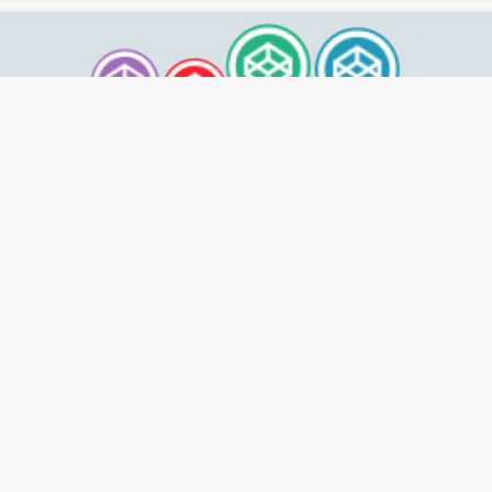
Codepen در هفته ای که گذشت! #10
تبلیغات متنی
خرید ورق گالوانیزه
خرید ورق گالوانیزه با بهترین قیمت و ارسال به سراسر ایران