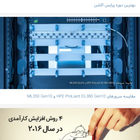
بهترین دوره پرایس اکشن
مقایسه سرورهای HPE ProLiant DL380 Gen10 و ML350 Gen10