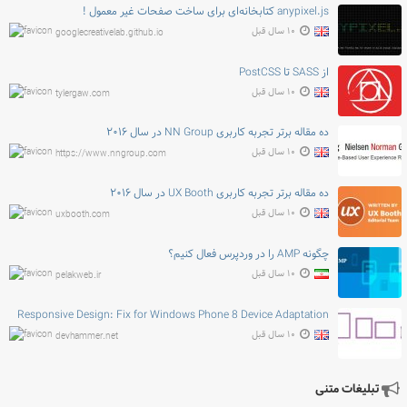
anypixel.js کتابخانه‌ای برای ساخت صفحات غیر معمول !
۱۰ سال قبل
googlecreativelab.github.io
از SASS تا PostCSS
۱۰ سال قبل
tylergaw.com
ده مقاله برتر تجربه کاربری NN Group در سال ۲۰۱۶
۱۰ سال قبل
https://www.nngroup.com
ده مقاله برتر تجربه کاربری UX Booth در سال ۲۰۱۶
۱۰ سال قبل
uxbooth.com
چگونه AMP را در وردپرس فعال کنیم؟
۱۰ سال قبل
pelakweb.ir
Responsive Design: Fix for Windows Phone 8 Device Adaptation
۱۰ سال قبل
devhammer.net
تبلیغات متنی