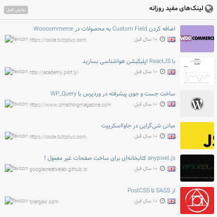
لینک‌های مفید روزانه
نمایش کامل
اضافه کردن Custom Field به محصولات در Woocommerce
۱۰ سال قبل
https://code.tutsplus.com
با ReactJS اپلیکیشن هواشناسی بسازید
۱۰ سال قبل
http://academy.plot.ly/
ساخت جست و جوی پیشرفته در وردپرس با WP_Query
۱۰ سال قبل
https://www.smashingmagazine.com
مبانی شی‌گرایی در جاوااسکریپت
۱۰ سال قبل
https://code.tutsplus.com
anypixel.js کتابخانه‌ای برای ساخت صفحات غیر معمول !
۱۰ سال قبل
googlecreativelab.github.io
از SASS تا PostCSS
۱۰ سال قبل
tylergaw.com