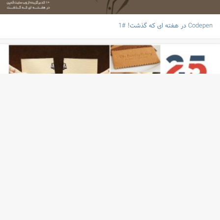
Codepen در هفته ای که گذشت! #1
25 طرح کارت ویزیت که خلاقیت چشمگیری دارند
تبلیغات متنی